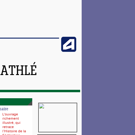
 ATHLÉ
naire
L'ouvrage
richement
illustré, qui
retrace
l’Histoire de la