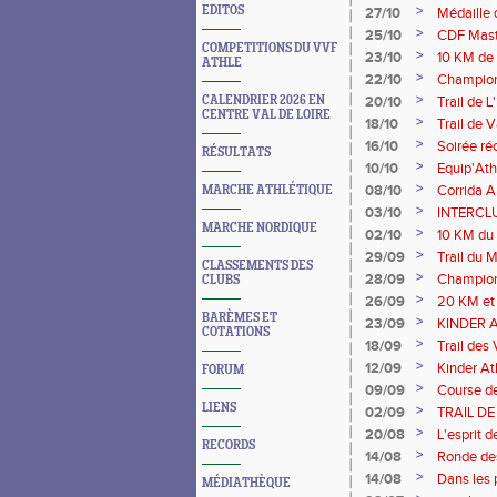
>
EDITOS
27/10
Médaille 
>
25/10
CDF Maste
COMPETITIONS DU VVF
>
23/10
10 KM de 
ATHLE
>
22/10
Champion
>
CALENDRIER 2026 EN
20/10
Trail de 
CENTRE VAL DE LOIRE
>
18/10
Trail de 
>
16/10
Soirée r
RÉSULTATS
>
10/10
Equip'Ath
>
08/10
Corrida 
MARCHE ATHLÉTIQUE
>
03/10
INTERCLU
MARCHE NORDIQUE
>
02/10
10 KM du 
>
29/09
Trail du
CLASSEMENTS DES
>
28/09
Champion
CLUBS
>
26/09
20 KM et
BARÈMES ET
>
23/09
KINDER 
COTATIONS
>
18/09
Trail des
>
12/09
Kinder At
FORUM
>
09/09
Course de
LIENS
>
02/09
TRAIL DE
>
20/08
L'esprit 
RECORDS
>
14/08
Ronde de
>
14/08
Dans les 
MÉDIATHÈQUE