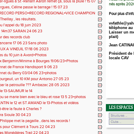
er-ligues à St -Renan! Aaron remet ça, sous la pluie ! 15 07
nés après 202
Orgues, Céline passe le barrage ! 15 07 23
RECORD PERSO=RECORD REGIONAL=VICE CHAMPION
Pour plus d'inf
E !
heillay , les résultats.
vvfathle@yah
u l'appel du 18 juin 2023
téléphone au 
 14m37 SARAN 24 06 23
Laisser un me
plait)
ur des records club
Sancerre 17 06 23 Sans photo
Jean CATINA
X A VINEUIL 17/18 06 2023
Président de 
s du 10 juin à Avord+Photos
locale CAV
x Benjamin/Minime à Bourges 11/06/23+Photos
nat de France Handisport 9 06 23
nat du Berry 03/04 06 23+photos
Bourgeuil, un 10 KM pour Antonio 27 05 23
par la patrouille ??? Ambazac 28 05 2023
le 13-SAUMUR le 14
u se marie bien avec le bleu et rose 13 5 23+photos
IN le 12 et ST AMAND le 13-Photos et vidéos
LES ESPACES
-être la faute à Charles ?
ura Sioule 30 04 23
Philippe met la pagaille...dans les records !
s pour Clément à Tours 22 04 23
es Monédières Trail 22 04 23