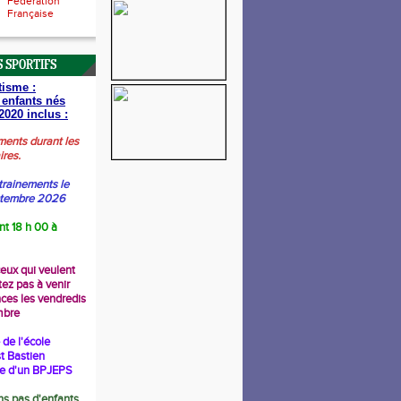
Fédération
Française
 SPORTIFS
tisme :
 enfants nés
2020 inclus :
ments durant les
ires.
trainements le
ptembre 2026
nt 18 h 00 à
ceux qui veulent
tez pas à venir
nces les vendredis
mbre
de l'école
t Bastien
re d'un BPJEPS
s pas d'enfants