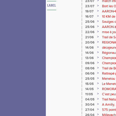
>
23/07
match int
23
>
LABEL
23/07
Bort les 
>
19/07
AARON=
DE FRANC
>
16/07
10 KM de T
>
25/06
Saulges o
>
25/06
AARON à
>
22/06
mise à jo
>
21/06
Trail de 
>
20/06
REGIONAU
>
14/06
décajeune
>
14/06
Régionau
>
13/06
Champion
>
09/06
Champion
>
08/06
Trail de 
>
06/06
Rattrapé 
>
25/05
Menetou 
>
15/05
Le Meneto
>
14/05
ROMORANT
>
11/05
C’est peut
>
04/05
Trail Nat
>
30/04
A Amilly, 
>
27/04
575 point
>
26/04
Millevach