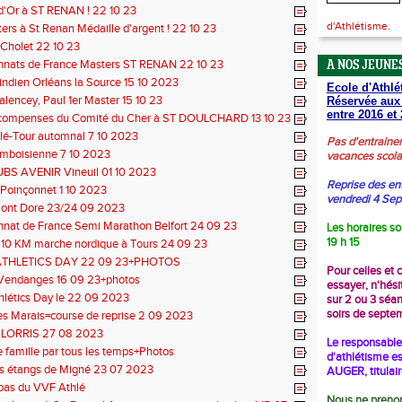
d'Or à ST RENAN ! 22 10 23
d'Athlétisme.
rs à St Renan Médaille d'argent ! 22 10 23
Cholet 22 10 23
nats de France Masters ST RENAN 22 10 23
A NOS JEUNES
L'indien Orléans la Source 15 10 2023
Ecole d'Athlé
Valencey, Paul 1er Master 15 10 23
Réservée aux
entre 2016 et 
écompenses du Comité du Cher à ST DOULCHARD 13 10 23
lé-Tour automnal 7 10 2023
Pas d'entraine
Amboisienne 7 10 2023
vacances scola
BS AVENIR Vineuil 01 10 2023
Reprise des en
Poinçonnet 1 10 2023
vendredi 4 Se
 Mont Dore 23/24 09 2023
nat de France Semi Marathon Belfort 24 09 23
Les horaires so
19 h 15
 10 KM marche nordique à Tours 24 09 23
ATHLETICS DAY 22 09 23+PHOTOS
Pour celles et 
 Vendanges 16 09 23+photos
essayer, n'hési
hlétics Day le 22 09 2023
sur 2 ou 3 séa
soirs de septe
s Marais=course de reprise 2 09 2023
 LORRIS 27 08 2023
Le responsable 
de famille par tous les temps+Photos
d'athlétisme es
s étangs de Migné 23 07 2023
AUGER, titulai
pas du VVF Athlé
Nous ne prenon