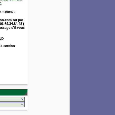
0.
ormations :
oo.com ou par
06.85.34.84.48 (
ssage s'il vous
UD
la section