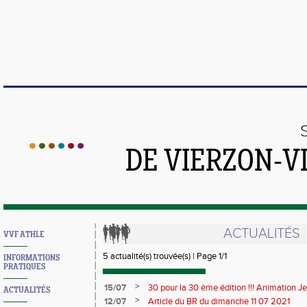
DE VIERZON-V
ACTUALITÉS
VVF ATHLE
5 actualité(s) trouvée(s) | Page 1/1
INFORMATIONS
PRATIQUES
>
15/07
30 pour la 30 ème édition !!! Animation 
ACTUALITÉS
>
12/07
Article du BR du dimanche 11 07 2021