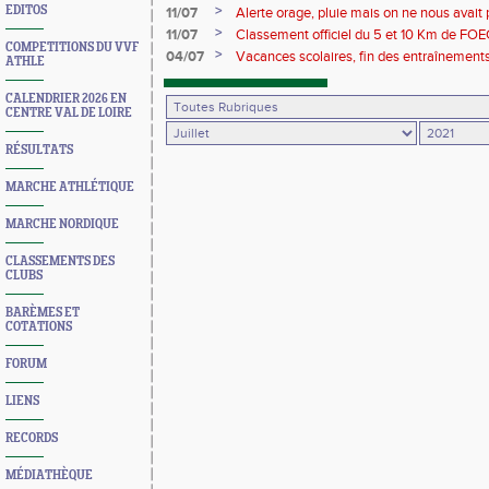
>
EDITOS
11/07
Alerte orage, pluie mais on ne nous avait p
>
11/07
Classement officiel du 5 et 10 Km de FOEC
COMPETITIONS DU VVF
>
04/07
Vacances scolaires, fin des entraînements
ATHLE
CALENDRIER 2026 EN
CENTRE VAL DE LOIRE
RÉSULTATS
MARCHE ATHLÉTIQUE
MARCHE NORDIQUE
CLASSEMENTS DES
CLUBS
BARÈMES ET
COTATIONS
FORUM
LIENS
RECORDS
MÉDIATHÈQUE