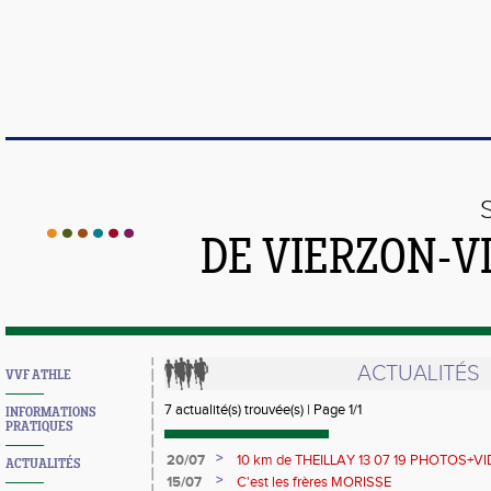
DE VIERZON-V
ACTUALITÉS
VVF ATHLE
7 actualité(s) trouvée(s) | Page 1/1
INFORMATIONS
PRATIQUES
>
20/07
10 km de THEILLAY 13 07 19 PHOTOS+V
ACTUALITÉS
>
15/07
C'est les frères MORISSE