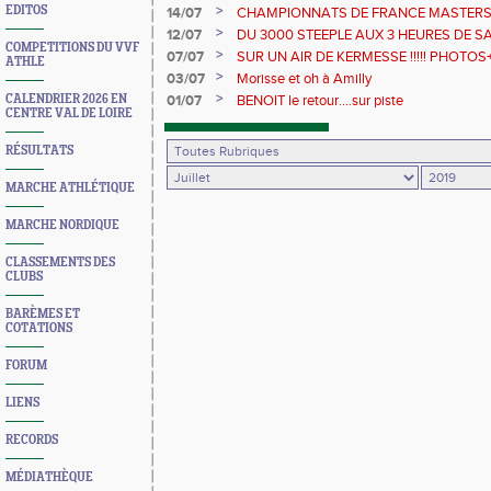
>
EDITOS
14/07
CHAMPIONNATS DE FRANCE MASTERS-
2019
>
12/07
DU 3000 STEEPLE AUX 3 HEURES DE SAIN
COMPETITIONS DU VVF
>
07/07
SUR UN AIR DE KERMESSE !!!!! PHOTO
ATHLE
>
03/07
Morisse et oh à Amilly
>
CALENDRIER 2026 EN
01/07
BENOIT le retour....sur piste
CENTRE VAL DE LOIRE
RÉSULTATS
MARCHE ATHLÉTIQUE
MARCHE NORDIQUE
CLASSEMENTS DES
CLUBS
BARÈMES ET
COTATIONS
FORUM
LIENS
RECORDS
MÉDIATHÈQUE