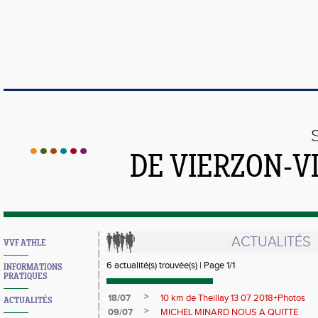
DE VIERZON-V
ACTUALITÉS
VVF ATHLE
6 actualité(s) trouvée(s) | Page 1/1
INFORMATIONS
PRATIQUES
>
18/07
10 km de Theillay 13 07 2018+Photos
ACTUALITÉS
>
09/07
MICHEL MINARD NOUS A QUITTE