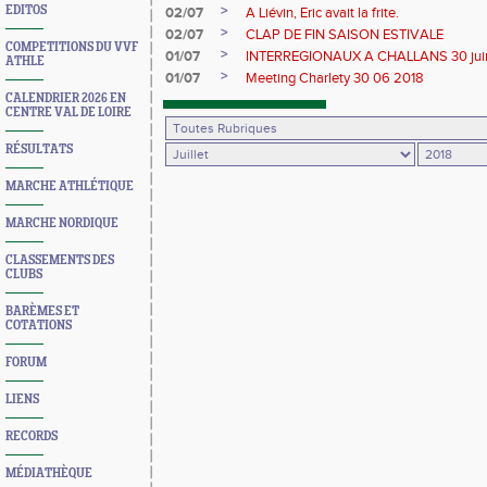
>
EDITOS
02/07
A Liévin, Eric avait la frite.
>
02/07
CLAP DE FIN SAISON ESTIVALE
COMPETITIONS DU VVF
>
01/07
INTERREGIONAUX A CHALLANS 30 juin et
ATHLE
>
01/07
Meeting Charlety 30 06 2018
CALENDRIER 2026 EN
CENTRE VAL DE LOIRE
RÉSULTATS
MARCHE ATHLÉTIQUE
MARCHE NORDIQUE
CLASSEMENTS DES
CLUBS
BARÈMES ET
COTATIONS
FORUM
LIENS
RECORDS
MÉDIATHÈQUE