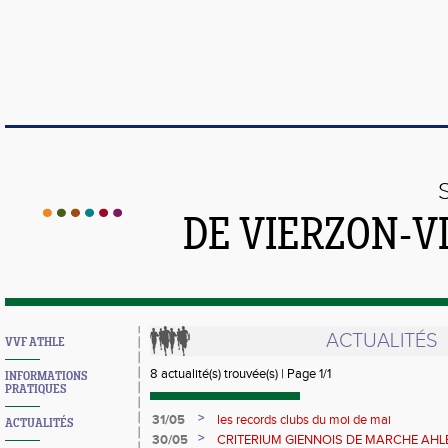
DE VIERZON-V
ACTUALITÉS
VVF ATHLE
8 actualité(s) trouvée(s) | Page 1/1
INFORMATIONS
PRATIQUES
>
31/05
les records clubs du moi de mai
ACTUALITÉS
>
30/05
CRITERIUM GIENNOIS DE MARCHE AHLE