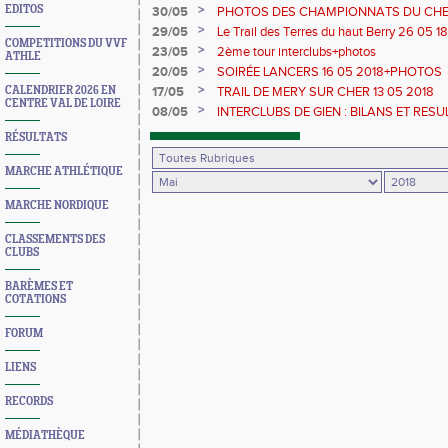
2018+PHOTOS
>
EDITOS
30/05
PHOTOS DES CHAMPIONNATS DU CH
>
29/05
Le Trail des Terres du haut Berry 26 05 1
COMPETITIONS DU VVF
Républicain
>
23/05
2ème tour interclubs+photos
ATHLE
>
20/05
SOIRÉE LANCERS 16 05 2018+PHOTOS
>
CALENDRIER 2026 EN
17/05
TRAIL DE MERY SUR CHER 13 05 2018
CENTRE VAL DE LOIRE
>
08/05
INTERCLUBS DE GIEN : BILANS ET RE
RÉSULTATS
MARCHE ATHLÉTIQUE
MARCHE NORDIQUE
CLASSEMENTS DES
CLUBS
BARÈMES ET
COTATIONS
FORUM
LIENS
RECORDS
MÉDIATHÈQUE