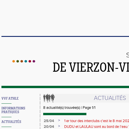
DE VIERZON-V
ACTUALITÉS
VVF ATHLE
8 actualité(s) trouvée(s) | Page 1/1
INFORMATIONS
PRATIQUES
>
25/04
1 er tour des interclubs c'est le 8 mai 2
ACTUALITÉS
>
20/04
DUDU et LAULAU sont au bord de l'eau