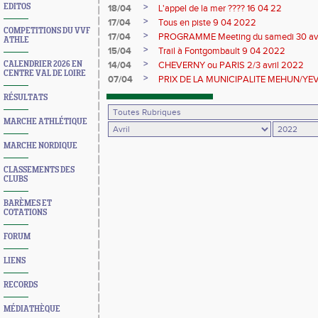
>
EDITOS
18/04
L'appel de la mer ???? 16 04 22
>
17/04
Tous en piste 9 04 2022
COMPETITIONS DU VVF
>
17/04
PROGRAMME Meeting du samedi 30 avr
ATHLE
>
15/04
Trail à Fontgombault 9 04 2022
>
CALENDRIER 2026 EN
14/04
CHEVERNY ou PARIS 2/3 avril 2022
CENTRE VAL DE LOIRE
>
07/04
PRIX DE LA MUNICIPALITE MEHUN/YEV
RÉSULTATS
MARCHE ATHLÉTIQUE
MARCHE NORDIQUE
CLASSEMENTS DES
CLUBS
BARÈMES ET
COTATIONS
FORUM
LIENS
RECORDS
MÉDIATHÈQUE