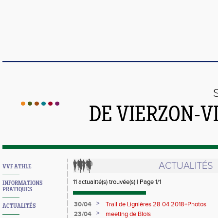
DE VIERZON-V
ACTUALITÉS
VVF ATHLE
11 actualité(s) trouvée(s) | Page 1/1
INFORMATIONS
PRATIQUES
>
30/04
Trail de Lignières 28 04 2018+Photos
ACTUALITÉS
>
23/04
meeting de Blois