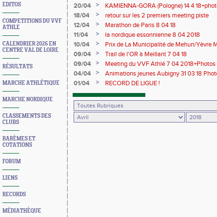
>
EDITOS
20/04
KAMIENNA-GORA (Pologne) 14 4 18+phot
>
18/04
retour sur les 2 premiers meeting piste
COMPETITIONS DU VVF
>
12/04
Marathon de Paris 8 04 18
ATHLE
>
11/04
la nordique essonnienne 8 04 2018
>
CALENDRIER 2026 EN
10/04
Prix de La Municipalité de Mehun/Yèvre M
CENTRE VAL DE LOIRE
18+photos
>
09/04
Trail de l'OR à Meillant 7 04 18
>
09/04
Meeting du VVF Athlé 7 04 2018+Photos
RÉSULTATS
>
04/04
Animations jeunes Aubigny 31 03 18 Phot
>
01/04
RECORD DE LIGUE !
MARCHE ATHLÉTIQUE
MARCHE NORDIQUE
CLASSEMENTS DES
CLUBS
BARÈMES ET
COTATIONS
FORUM
LIENS
RECORDS
MÉDIATHÈQUE