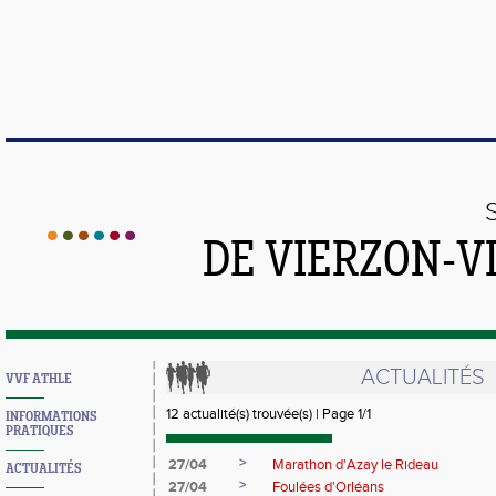
DE VIERZON-V
ACTUALITÉS
VVF ATHLE
12 actualité(s) trouvée(s) | Page 1/1
INFORMATIONS
PRATIQUES
>
27/04
Marathon d'Azay le Rideau
ACTUALITÉS
>
27/04
Foulées d'Orléans