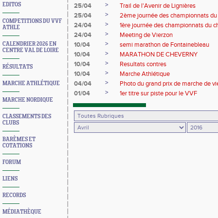
>
EDITOS
25/04
Trail de l'Avenir de Lignières
>
25/04
2ème journée des championnats du
COMPETITIONS DU VVF
>
24/04
1ère journée des championnats du c
ATHLE
>
24/04
Meeting de Vierzon
>
CALENDRIER 2026 EN
10/04
semi marathon de Fontainebleau
CENTRE VAL DE LOIRE
>
10/04
MARATHON DE CHEVERNY
>
10/04
Resultats contres
RÉSULTATS
>
10/04
Marche Athlétique
>
04/04
Photo du grand prix de marche de vi
MARCHE ATHLÉTIQUE
>
01/04
1er titre sur piste pour le VVF
MARCHE NORDIQUE
CLASSEMENTS DES
CLUBS
BARÈMES ET
COTATIONS
FORUM
LIENS
RECORDS
MÉDIATHÈQUE