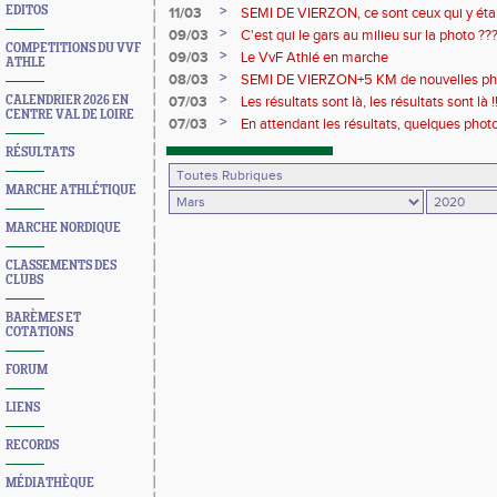
>
EDITOS
11/03
SEMI DE VIERZON, ce sont ceux qui y étaie
mieux. Articles BR, Vidéo
>
09/03
C'est qui le gars au milieu sur la photo ??
COMPETITIONS DU VVF
>
09/03
Le VvF Athlé en marche
ATHLE
>
08/03
SEMI DE VIERZON+5 KM de nouvelles ph
>
CALENDRIER 2026 EN
07/03
Les résultats sont là, les résultats sont là !!
CENTRE VAL DE LOIRE
>
07/03
En attendant les résultats, quelques pho
RÉSULTATS
MARCHE ATHLÉTIQUE
MARCHE NORDIQUE
CLASSEMENTS DES
CLUBS
BARÈMES ET
COTATIONS
FORUM
LIENS
RECORDS
MÉDIATHÈQUE