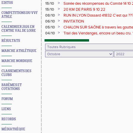
>
EDITOS
15/10
Soirée des récompenses du Comité 14 10 
>
15/10
20 KM DE PARIS 9 10 22
COMPETITIONS DU VVF
>
08/10
RUN IN LYON Dossard 41832 C'est qui ??
ATHLE
>
06/10
INVITATION
>
CALENDRIER 2026 EN
05/10
CHALON SUR SAÔNE à travers les goutte
CENTRE VAL DE LOIRE
>
04/10
Trail des Vendanges, encore un beau cru. 
RÉSULTATS
MARCHE ATHLÉTIQUE
MARCHE NORDIQUE
CLASSEMENTS DES
CLUBS
BARÈMES ET
COTATIONS
FORUM
LIENS
RECORDS
MÉDIATHÈQUE