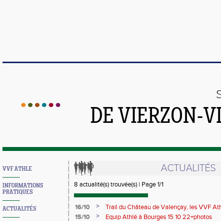
DE VIERZON-V
ACTUALITÉS
VVF ATHLE
8 actualité(s) trouvée(s) | Page 1/1
INFORMATIONS
PRATIQUES
>
16/10
Trail du Château de Valençay, les VVF At
ACTUALITÉS
2022
>
15/10
Equip Athlé à Bourges 15 10 22+photos