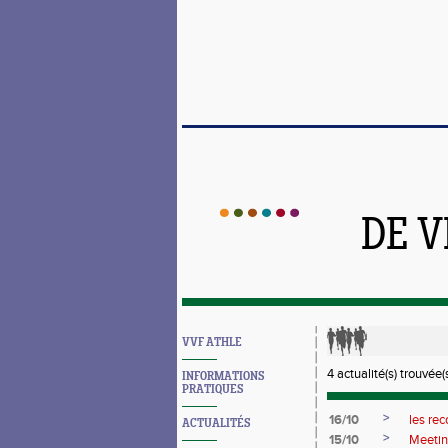
DE 
VVF ATHLE
4 actualité(s) trouvée(s
INFORMATIONS
PRATIQUES
>
16/10
les re
ACTUALITÉS
>
15/10
Meetin