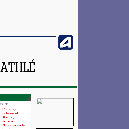
 ATHLÉ
naire
L'ouvrage
richement
illustré, qui
retrace
l’Histoire de la