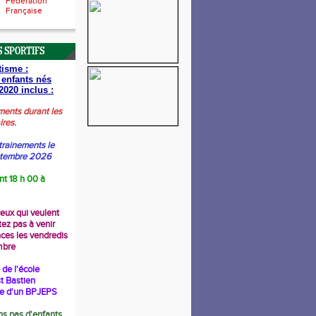
Fédération
Française
 SPORTIFS
tisme :
 enfants nés
2020 inclus :
ments durant les
ires.
trainements le
ptembre 2026
nt 18 h 00 à
ceux qui veulent
tez pas à venir
nces les vendredis
mbre
de l'école
t Bastien
re d'un BPJEPS
s pas d'enfants