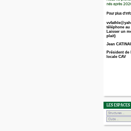
nés après 202
Pour plus d'inf
vvfathle@yah
téléphone au 
Laisser un me
plait)
Jean CATINA
Président de 
locale CAV
LES ESPACES