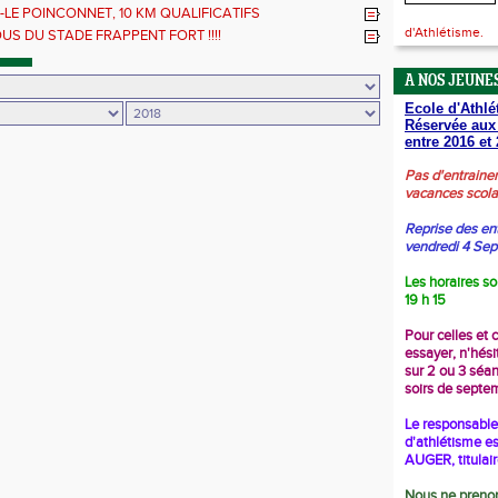
-LE POINCONNET, 10 KM QUALIFICATIFS
d'Athlétisme.
OUS DU STADE FRAPPENT FORT !!!!
A NOS JEUNES
Ecole d'Athlé
Réservée aux
entre 2016 et 
Pas d'entraine
vacances scola
Reprise des en
vendredi 4 Se
Les horaires so
19 h 15
Pour celles et 
essayer, n'hési
sur 2 ou 3 séa
soirs de septe
Le responsable 
d'athlétisme es
AUGER, titulai
Nous ne prenon