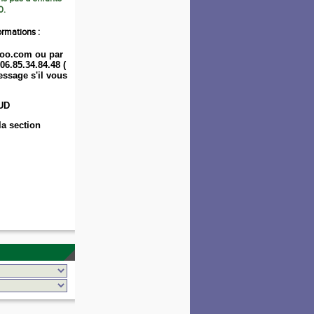
0.
ormations :
oo.com ou par
06.85.34.84.48 (
ssage s'il vous
UD
la section