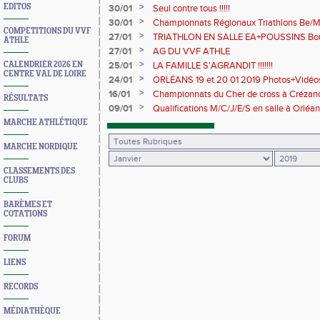
>
EDITOS
30/01
Seul contre tous !!!!!
>
30/01
Championnats Régionaux Triathlons Be/M
COMPETITIONS DU VVF
>
27/01
TRIATHLON EN SALLE EA+POUSSINS Bou
ATHLE
2018+PHOTOS
>
27/01
AG DU VVF ATHLE
>
CALENDRIER 2026 EN
25/01
LA FAMILLE S'AGRANDIT !!!!!!!
CENTRE VAL DE LOIRE
>
24/01
ORLÉANS 19 et 20 01 2019 Photos+Vidéo
>
16/01
Championnats du Cher de cross à Crézanc
RÉSULTATS
2019+photos
>
09/01
Qualifications M/C/J/E/S en salle à Orléa
PHOTOS+VIDEOS
MARCHE ATHLÉTIQUE
MARCHE NORDIQUE
CLASSEMENTS DES
CLUBS
BARÈMES ET
COTATIONS
FORUM
LIENS
RECORDS
MÉDIATHÈQUE