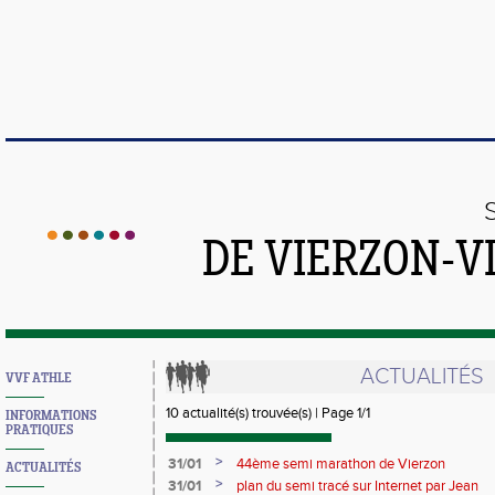
DE VIERZON-V
ACTUALITÉS
VVF ATHLE
10 actualité(s) trouvée(s) | Page 1/1
INFORMATIONS
PRATIQUES
>
31/01
44ème semi marathon de Vierzon
ACTUALITÉS
>
31/01
plan du semi tracé sur Internet par Jean