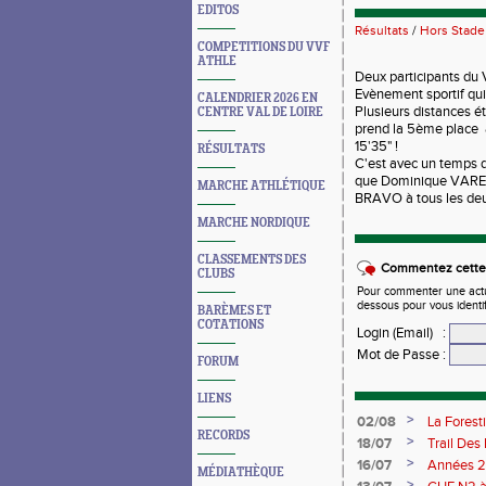
EDITOS
Résultats
/
Hors Stade
COMPETITIONS DU VVF
ATHLE
Deux participants du 
Evènement sportif qui
CALENDRIER 2026 EN
Plusieurs distances 
CENTRE VAL DE LOIRE
prend la 5ème place a
15'35" !
RÉSULTATS
C'est avec un temps d
que Dominique VAREN
MARCHE ATHLÉTIQUE
BRAVO à tous les deu
MARCHE NORDIQUE
CLASSEMENTS DES
Commentez cette 
CLUBS
Pour commenter une actual
dessous pour vous identi
BARÈMES ET
COTATIONS
Login (Email)
:
Mot de Passe
:
FORUM
LIENS
>
02/08
La Forest
RECORDS
>
18/07
Trail Des
>
16/07
Années 2
MÉDIATHÈQUE
>