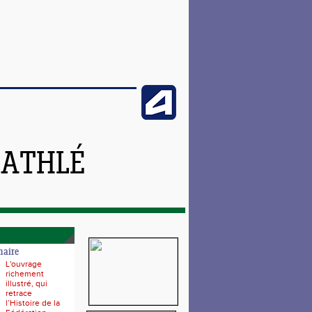
 ATHLÉ
naire
L'ouvrage
richement
illustré, qui
retrace
l’Histoire de la