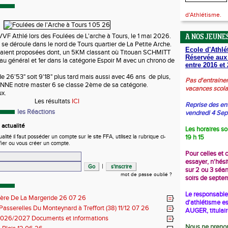
d'Athlétisme.
VVF Athlé lors des Foulées de L'arche à Tours, le 1 mai 2026.
A NOS JEUNES
 se déroule dans le nord de Tours quartier de La Petite Arche.
Ecole d'Athlé
étaient proposées dont, un 5KM classant où Titouan SCHMITT
Réservée aux
u général et 1er dans la catégorie Espoir M avec un chrono de
entre 2016 et 
e 26'53" soit 9'18" plus tard mais aussi avec 46 ans de plus,
Pas d'entraine
NE notre master 6 se classe 2ème de sa catégorie.
vacances scola
x.
Les résultats
ICI
Reprise des en
les Réactions
vendredi 4 Se
actualité
Les horaires so
ité il faut posséder un compte sur le site FFA, utilisez la rubrique ci-
19 h 15
fier ou vous créer un compte.
Pour celles et 
essayer, n'hési
|
sur 2 ou 3 séa
mot de passe oublié ?
soirs de septe
Le responsable 
ière De La Margeride 26 07 26
d'athlétisme es
 Passerelles Du Monteynard à Treffort (38) 11/12 07 26
AUGER, titulai
026/2027 Documents et informations
Nous ne prenon