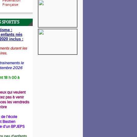
Fédération
Française
 SPORTIFS
tisme :
 enfants nés
2020 inclus :
ments durant les
ires.
trainements le
ptembre 2026
nt 18 h 00 à
ceux qui veulent
tez pas à venir
nces les vendredis
mbre
de l'école
t Bastien
re d'un BPJEPS
s pas d'enfants