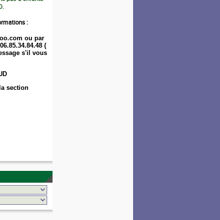
0.
ormations :
oo.com ou par
06.85.34.84.48 (
ssage s'il vous
UD
la section