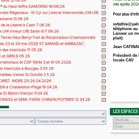
Blois 12 06 26
nés après 202
il® du Haut-Giffre SAMOENS 19/06/26
ats Régionaux - St Cyr sur Loire et Intercomités U14-U16
Pour plus d'inf
14 06 26
Sancerre 13 06 26
vvfathle@yah
de la Liberté à Caen 7 06 26
téléphone au 
 U14 Vineuil U16 Saran 6/7 06 26
Laisser un me
s Terres Haut Berry+Trail du Rocamadour+Championnats
plait)
 30/31 05 2026
 du 23 et 24 mai 2026 ST AMAND et AMBAZAC
Jean CATINA
 des interclubs 17 05 26
Président de 
et GIEN 9 05 26
locale CAV
ernationaux et CDF 10KM 3 et 10 05 2026
des interclubs à Bourges 3 05 26
Vallées Vertes St Outrille 3 5 26
LOIRET, INDRE 25/26 04 2026
N à Chatelaillon-Plage 19 04 26
e St Martin Vierzon 11 04 26
NSSS et SEMI, PARIS CHINON POITIERS 12 04 26
LES ESPACES