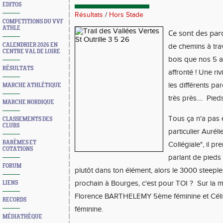
EDITOS
Résultats
/
Hors Stade
COMPETITIONS DU VVF
ATHLE
Ce sont des pa
CALENDRIER 2026 EN
de chemins à tra
CENTRE VAL DE LOIRE
bois que nos 5 a
RÉSULTATS
affronté ! Une ri
les différents par
MARCHE ATHLÉTIQUE
très près.... Pied
MARCHE NORDIQUE
Tous ça n'a pas 
CLASSEMENTS DES
CLUBS
particulier Auré
BARÈMES ET
Collégiale", il p
COTATIONS
parlant de pieds m
FORUM
plutôt dans ton élément, alors le 3000 steeple 
prochain à Bourges, c'est pour TOI ? Sur la
LIENS
Florence BARTHELEMY 5ème féminine et C
RECORDS
féminine.
MÉDIATHÈQUE