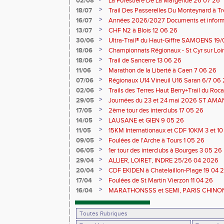
02/08
La Forestière De La Margeride 26 07 26
>
18/07
Trail Des Passerelles Du Monteynard à Tre
>
16/07
Années 2026/2027 Documents et inform
>
13/07
CHF N2 à Blois 12 06 26
>
30/06
Ultra-Trail® du Haut-Giffre SAMOENS 19
>
18/06
Championnats Régionaux - St Cyr sur Loir
Saran 13/14 06 26
>
18/06
Trail de Sancerre 13 06 26
>
11/06
Marathon de la Liberté à Caen 7 06 26
>
07/06
Régionaux U14 Vineuil U16 Saran 6/7 06
>
02/06
Trails des Terres Haut Berry+Trail du 
du Berry 30/31 05 2026
>
29/05
Journées du 23 et 24 mai 2026 ST A
>
17/05
2ème tour des interclubs 17 05 26
>
14/05
LAUSANE et GIEN 9 05 26
>
11/05
15KM Internationaux et CDF 10KM 3 et 1
>
09/05
Foulées de l'Arche à Tours 1 05 26
>
06/05
1er tour des interclubs à Bourges 3 05 26
>
29/04
ALLIER, LOIRET, INDRE 25/26 04 2026
>
20/04
CDF EKIDEN à Chatelaillon-Plage 19 04 
>
17/04
Foulées de St Martin Vierzon 11 04 26
>
16/04
MARATHONSSS et SEMI, PARIS CHINON 