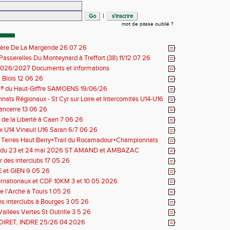
|
mot de passe oublié ?
ière De La Margeride 26 07 26
 Passerelles Du Monteynard à Treffort (38) 11/12 07 26
026/2027 Documents et informations
Blois 12 06 26
il® du Haut-Giffre SAMOENS 19/06/26
ats Régionaux - St Cyr sur Loire et Intercomités U14-U16
14 06 26
Sancerre 13 06 26
de la Liberté à Caen 7 06 26
 U14 Vineuil U16 Saran 6/7 06 26
s Terres Haut Berry+Trail du Rocamadour+Championnats
 30/31 05 2026
 du 23 et 24 mai 2026 ST AMAND et AMBAZAC
 des interclubs 17 05 26
et GIEN 9 05 26
ernationaux et CDF 10KM 3 et 10 05 2026
e l'Arche à Tours 1 05 26
des interclubs à Bourges 3 05 26
Vallées Vertes St Outrille 3 5 26
LOIRET, INDRE 25/26 04 2026