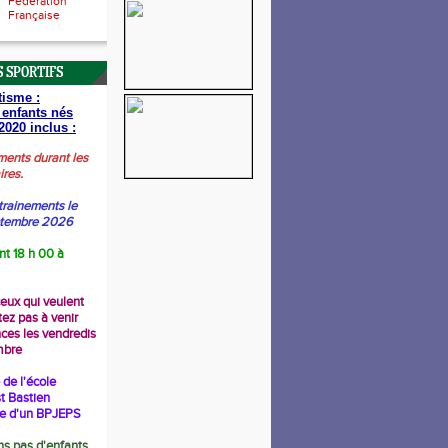
Fédération
Française
 SPORTIFS
tisme :
 enfants nés
2020 inclus :
ments durant les
ires.
trainements le
ptembre 2026
nt 18 h 00 à
ceux qui veulent
tez pas à venir
nces les vendredis
mbre
de l'école
t Bastien
re d'un BPJEPS
s pas d'enfants