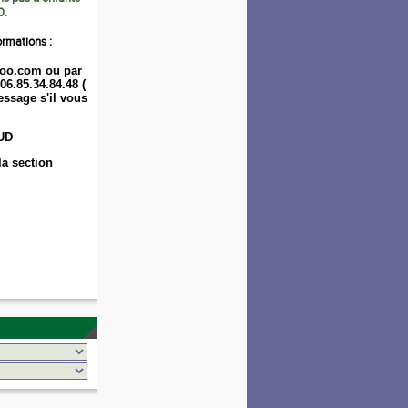
0.
ormations :
oo.com ou par
06.85.34.84.48 (
ssage s'il vous
UD
la section