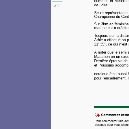
hommes et Médaille 
de Loire.
LABEL
Seule représentante 
Championne du Centr
Sur 3km en féminin
marche est à crédite
Toujours sur la dist
Athlé a effectué sa 
21’ 35", ce qui n’es
À noter que le semi
Marathon en un excel
Dernière épreuve de 
et Poussins accomp
La
nordique était aussi 
pour l'encadrement, l
Commentez cette 
Pour commenter une actual
dessous pour vous identi