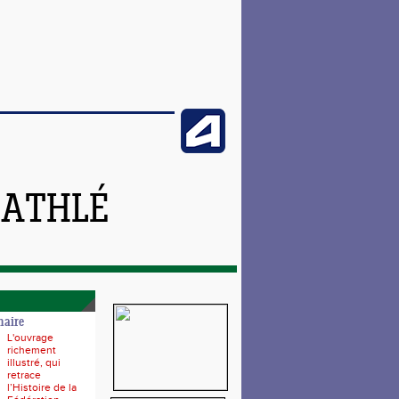
 ATHLÉ
naire
L'ouvrage
richement
illustré, qui
retrace
l’Histoire de la