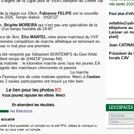
d’argent de la Ligue pour le Vice-Champion du Centre Val
nés après 202
de la région sur 10km,
Fabienne FELIPE
est la nouvelle
Pour plus d'inf
e 2026, Temps réalisé : 1H20’22"
vvfathle@yah
es,
Brigitte MOREIRA
qui n’est pas une spécialiste de la
téléphone au 
r d’un temps honnête de 24’45".
Laisser un me
plait)
ance de 3km,
Elio MANTEL
notre jeune marcheur du VVF
première compétition de marche athlétique en terminant en
Jean CATINA
t pas si mal pour une première.
Président de 
 a été remporté par Sébastien BONTEMPS du Gien Athlé
locale CAV
lent temps de 1H44'18'' (niveau N4).
la matinée
: le kilomètre marche avec tous les jeunes EA
agnés des marcheurs chevronnés et parents
 marche
à l'honneur lors de cette matinée sportive. Merci à B
astien
es 2 seules participantes ont trouvé ça très bien.
Le lien pour les photos
ICI
Vous pouvez rajouter les vôtres Merci
En attendant les résultats.
LES ESPACES
les Réactions
actualité
ité il faut posséder un compte sur le site FFA, utilisez la rubrique ci-
fier ou vous créer un compte.