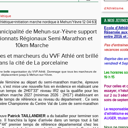
d'Athlétisme.
létique
A NOS JEUNES
Ecole d'Athlé
unicipalité de Mehun-sur-Yèvre support
Réservée aux
entre 2016 et 
onnats Régionaux Semi-Marathon et
10km Marche
Pas d'entraine
vacances scola
s et marcheurs du VVF Athlé ont brillé
Reprise des en
ans la cité de La porcelaine
vendredi 4 Se
une belle organisation du VVF Athlé. Dommage que tous les marcheurs de
Les horaires so
 le déplacement jusqu’à Mehun-sur-Yèvre.
19 h 15
le féminine au départ du semi-marathon marche, épreuve
Pour celles et 
, s’est mise une nouvelle fois en évidence en réalisant une
s un temps de 2H07’33"
niveau IR2 qui la qualifie pour les
essayer, n'hési
athon marche 2027 (minimas 2026 : 2H17’) établissant en
sur 2 ou 3 séa
de temps de référence au niveau du département . Ce sera
soirs de septe
emière Championne du Centre Val de Loire de semi-marathon
he.
Le responsable 
d'athlétisme es
reuve
Patrick TAILLANDIER
a du batailler pour terminer son
AUGER, titulai
 Il franchira la ligne d’arrivée dans un temps tout à fait
7’44" premier temps de référence départemental chez les
Nous ne prenon