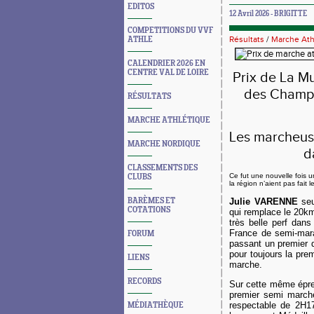
EDITOS
12 Avril 2026 - BRIGITTE
COMPETITIONS DU VVF
Résultats
/
Marche Ath
ATHLE
CALENDRIER 2026 EN
CENTRE VAL DE LOIRE
Prix de La M
des Champi
RÉSULTATS
MARCHE ATHLÉTIQUE
Les marcheuse
MARCHE NORDIQUE
d
CLASSEMENTS DES
Ce fut une nouvelle fois 
CLUBS
la région n’aient pas fait
BARÈMES ET
J
ulie VARENNE
seu
COTATIONS
qui remplace le 20km
très belle perf dan
France de semi-mar
FORUM
passant un premier 
pour toujours la pr
LIENS
marc
RECORDS
Sur cette même ép
premier semi marche.
respectable de 2H1
MÉDIATHÈQUE