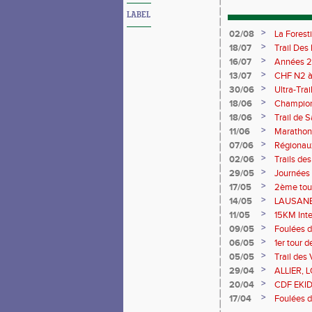
LABEL
>
02/08
La Forest
>
18/07
Trail Des
>
16/07
Années 2
>
13/07
CHF N2 à 
>
30/06
Ultra-Tra
>
18/06
Championn
Saran 13/
>
18/06
Trail de 
>
11/06
Marathon 
>
07/06
Régionaux
>
02/06
Trails de
du Berry
>
29/05
Journées
>
17/05
2ème tour
>
14/05
LAUSANE 
>
11/05
15KM Int
>
09/05
Foulées d
>
06/05
1er tour 
>
05/05
Trail des 
>
29/04
ALLIER, 
>
20/04
CDF EKIDE
>
17/04
Foulées d