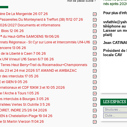
mot de passe oublié ?
nés après 202
Pour plus d'inf
ière De La Margeride 26 07 26
 Passerelles Du Monteynard à Treffort (38) 11/12 07 26
vvfathle@yah
026/2027 Documents et informations
téléphone au 
Laisser un me
Blois 12 06 26
plait)
il® du Haut-Giffre SAMOENS 19/06/26
ats Régionaux - St Cyr sur Loire et Intercomités U14-U16
Jean CATINA
14 06 26
Sancerre 13 06 26
Président de 
de la Liberté à Caen 7 06 26
locale CAV
 U14 Vineuil U16 Saran 6/7 06 26
s Terres Haut Berry+Trail du Rocamadour+Championnats
 30/31 05 2026
 du 23 et 24 mai 2026 ST AMAND et AMBAZAC
 des interclubs 17 05 26
et GIEN 9 05 26
ernationaux et CDF 10KM 3 et 10 05 2026
e l'Arche à Tours 1 05 26
des interclubs à Bourges 3 05 26
LES ESPACES
Vallées Vertes St Outrille 3 5 26
LOIRET, INDRE 25/26 04 2026
N à Chatelaillon-Plage 19 04 26
e St Martin Vierzon 11 04 26