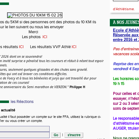
d'Athlétisme.
tos du 5KM si des personnes ont des photos du 10 KM ils
A NOS JEUNES
ur le lien suivant ou nous les envoyer
Ecole d'Athlé
Merci
Réservée aux
Les photos
ICI
entre 2016 et 
es résultats
ICI
Les résultats VVF Athlé
ICI
Pas d'entraine
vacances scola
Y 2026 dont on se souviendra!
 en invité surprise a pénalisé tous les coureurs et réduit à néant tout espoir
Reprise des en
nnels.
vendredi 4 Se
res, seulement quelques glissades et des chutes sans gravité.
lètes qui ont osé braver ces conditions difficiles.
 de Foecy et à tous les bénévoles et jurys qui ont travaillé dur pour
Les horaires so
sation de ces courses!
19 h 15
0ème anniversaire du Semi marathon de VIERZON."
Philippe H
Pour celles et 
essayer, n'hési
les Réactions
sur 2 ou 3 séa
soirs de septe
actualité
ité il faut posséder un compte sur le site FFA, utilisez la rubrique ci-
Le responsable 
fier ou vous créer un compte.
d'athlétisme es
AUGER, titulai
|
Nous ne prenon