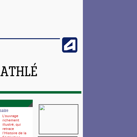
 ATHLÉ
naire
L'ouvrage
richement
illustré, qui
retrace
l’Histoire de la