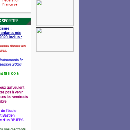
Fédération
Française
 SPORTIFS
tisme :
 enfants nés
2020 inclus :
ments durant les
ires.
trainements le
ptembre 2026
nt 18 h 00 à
ceux qui veulent
tez pas à venir
nces les vendredis
mbre
de l'école
t Bastien
re d'un BPJEPS
s pas d'enfants