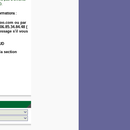
0.
ormations :
oo.com ou par
06.85.34.84.48 (
ssage s'il vous
UD
la section