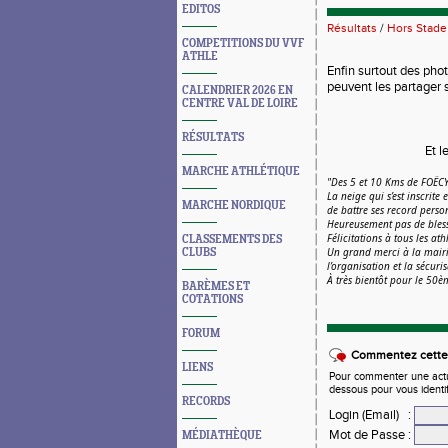
EDITOS
Résultats
/
Hors Stade
COMPETITIONS DU VVF
ATHLE
Enfin surtout des pho
peuvent les partager s
CALENDRIER 2026 EN
CENTRE VAL DE LOIRE
RÉSULTATS
Et l
MARCHE ATHLÉTIQUE
"Des 5 et 10 Kms de FOËC
La neige qui s’est inscrite
MARCHE NORDIQUE
de battre ses record perso
Heureusement pas de blessu
Félicitations à tous les ath
CLASSEMENTS DES
Un grand merci à la mairie
CLUBS
l’organisation et la sécuri
À très bientôt pour le 5
BARÈMES ET
COTATIONS
FORUM
Commentez cette 
LIENS
Pour commenter une actual
dessous pour vous identi
RECORDS
Login (Email)
:
Mot de Passe
:
MÉDIATHÈQUE