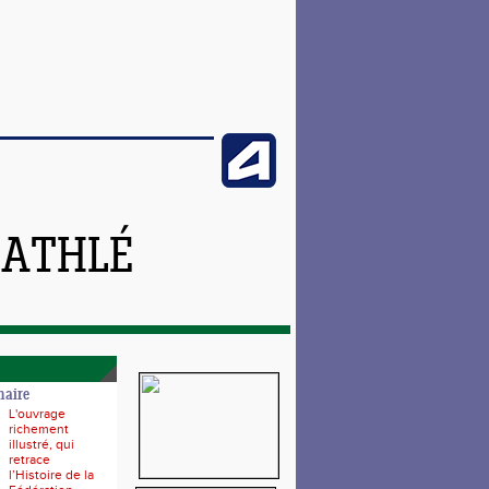
 ATHLÉ
naire
L'ouvrage
richement
illustré, qui
retrace
l’Histoire de la