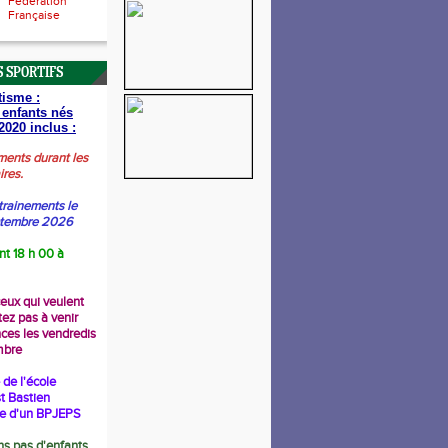
Fédération
Française
 SPORTIFS
tisme :
 enfants nés
2020 inclus :
ments durant les
ires.
trainements le
ptembre 2026
nt 18 h 00 à
ceux qui veulent
tez pas à venir
nces les vendredis
mbre
de l'école
t Bastien
re d'un BPJEPS
s pas d'enfants