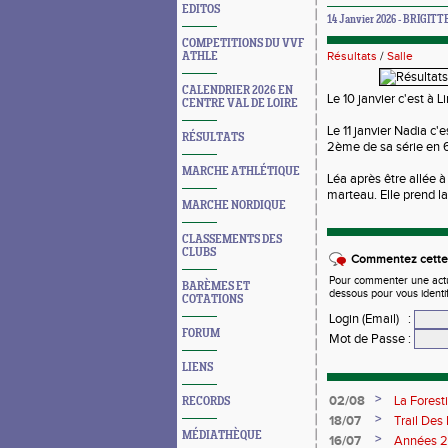
EDITOS
14 Janvier 2026 - BRIGITT
COMPETITIONS DU VVF
Résultats
/
Salle
ATHLE
CALENDRIER 2026 EN
Le 10 janvier c'est à 
CENTRE VAL DE LOIRE
Le 11 janvier Nadia c'
RÉSULTATS
2ème de sa série en
MARCHE ATHLÉTIQUE
Léa après être allée 
marteau. Elle prend 
MARCHE NORDIQUE
CLASSEMENTS DES
CLUBS
Commentez cette 
Pour commenter une actual
BARÈMES ET
dessous pour vous identi
COTATIONS
Login (Email)
:
FORUM
Mot de Passe
:
LIENS
>
02/08
La Forest
RECORDS
>
18/07
Trail Des
MÉDIATHÈQUE
>
16/07
Années 2