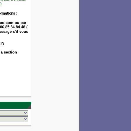
0.
ormations :
oo.com ou par
06.85.34.84.48 (
ssage s'il vous
UD
la section