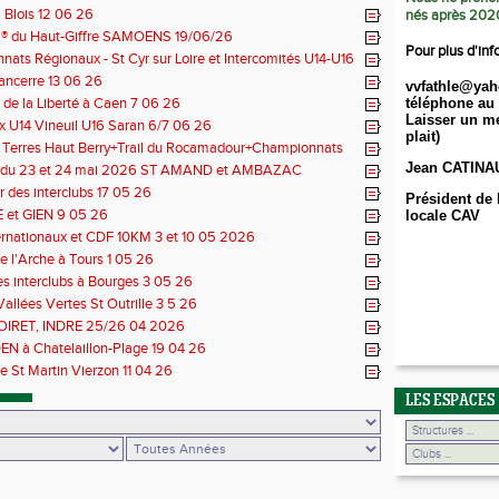
Blois 12 06 26
nés après 202
il® du Haut-Giffre SAMOENS 19/06/26
Pour plus d'inf
ats Régionaux - St Cyr sur Loire et Intercomités U14-U16
14 06 26
Sancerre 13 06 26
vvfathle@yah
de la Liberté à Caen 7 06 26
téléphone au 
Laisser un me
 U14 Vineuil U16 Saran 6/7 06 26
plait)
s Terres Haut Berry+Trail du Rocamadour+Championnats
 30/31 05 2026
Jean CATINA
 du 23 et 24 mai 2026 ST AMAND et AMBAZAC
 des interclubs 17 05 26
Président de 
et GIEN 9 05 26
locale CAV
ernationaux et CDF 10KM 3 et 10 05 2026
e l'Arche à Tours 1 05 26
des interclubs à Bourges 3 05 26
Vallées Vertes St Outrille 3 5 26
LOIRET, INDRE 25/26 04 2026
N à Chatelaillon-Plage 19 04 26
e St Martin Vierzon 11 04 26
LES ESPACES