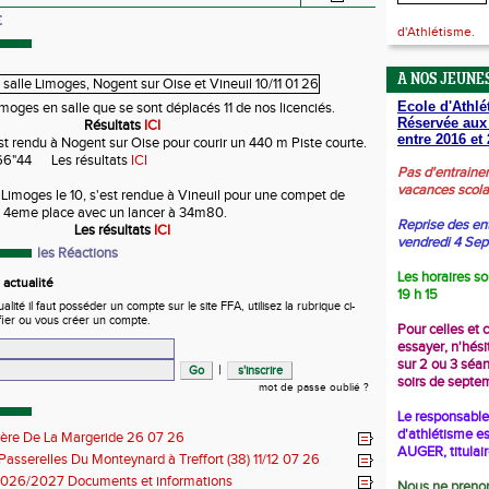
E
d'Athlétisme.
A NOS JEUNES
Ecole d'Athlé
Limoges en salle que se sont déplacés 11 de nos licenciés.
Réservée aux
Résultats
ICI
entre 2016 et 
est rendu à Nogent sur Oise pour courir un 440 m Piste courte.
 66"44 Les résultats
ICI
Pas d'entraine
vacances scola
à Limoges le 10, s'est rendue à Vineuil pour une compet de
la 4eme place avec un lancer à 34m80.
Reprise des en
Les résultats
ICI
vendredi 4 Se
les Réactions
Les horaires so
actualité
19 h 15
ité il faut posséder un compte sur le site FFA, utilisez la rubrique ci-
fier ou vous créer un compte.
Pour celles et 
essayer, n'hési
sur 2 ou 3 séa
|
soirs de septe
mot de passe oublié ?
Le responsable 
d'athlétisme es
ière De La Margeride 26 07 26
AUGER, titulai
 Passerelles Du Monteynard à Treffort (38) 11/12 07 26
026/2027 Documents et informations
Nous ne prenon