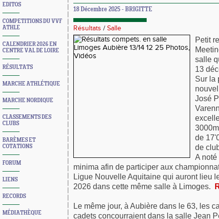
EDITOS
18 Décembre 2025 - BRIGITTE
COMPETITIONS DU VVF
ATHLE
Résultats
/
Salle
Petit r
CALENDRIER 2026 EN
Meetin
CENTRE VAL DE LOIRE
salle q
RÉSULTATS
13 déc
Sur la 
MARCHE ATHLÉTIQUE
nouvel
José P
MARCHE NORDIQUE
Varenn
excell
CLASSEMENTS DES
CLUBS
3000m
de 17'
BARÈMES ET
de clu
COTATIONS
A noté 
FORUM
minima afin de participer aux championna
Ligue Nouvelle Aquitaine qui auront lieu l
LIENS
2026 dans cette même salle à Limoges.
R
RECORDS
Le même jour, à Aubière dans le 63, les ca
MÉDIATHÈQUE
cadets concourraient dans la salle Jean P