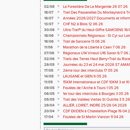
>
02/08
La Forestière De La Margeride 26 07 26
>
18/07
Trail Des Passerelles Du Monteynard à Tre
>
16/07
Années 2026/2027 Documents et inform
>
13/07
CHF N2 à Blois 12 06 26
>
30/06
Ultra-Trail® du Haut-Giffre SAMOENS 19
>
18/06
Championnats Régionaux - St Cyr sur Loir
Saran 13/14 06 26
>
18/06
Trail de Sancerre 13 06 26
>
11/06
Marathon de la Liberté à Caen 7 06 26
>
07/06
Régionaux U14 Vineuil U16 Saran 6/7 06
>
02/06
Trails des Terres Haut Berry+Trail du 
du Berry 30/31 05 2026
>
29/05
Journées du 23 et 24 mai 2026 ST A
>
17/05
2ème tour des interclubs 17 05 26
>
14/05
LAUSANE et GIEN 9 05 26
>
11/05
15KM Internationaux et CDF 10KM 3 et 1
>
09/05
Foulées de l'Arche à Tours 1 05 26
>
06/05
1er tour des interclubs à Bourges 3 05 26
>
05/05
Trail des Vallées Vertes St Outrille 3 5 26
>
29/04
ALLIER, LOIRET, INDRE 25/26 04 2026
>
20/04
CDF EKIDEN à Chatelaillon-Plage 19 04 
>
17/04
Foulées de St Martin Vierzon 11 04 26