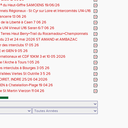
il® du Haut-Giffre SAMOENS 19/06/26
ats Régionaux - St Cyr sur Loire et Intercomités U14-U16
14 06 26
Sancerre 13 06 26
de la Liberté à Caen 7 06 26
 U14 Vineuil U16 Saran 6/7 06 26
s Terres Haut Berry+Trail du Rocamadour+Championnats
 30/31 05 2026
 du 23 et 24 mai 2026 ST AMAND et AMBAZAC
 des interclubs 17 05 26
et GIEN 9 05 26
ernationaux et CDF 10KM 3 et 10 05 2026
e l'Arche à Tours 1 05 26
des interclubs à Bourges 3 05 26
Vallées Vertes St Outrille 3 5 26
LOIRET, INDRE 25/26 04 2026
N à Chatelaillon-Plage 19 04 26
e St Martin Vierzon 11 04 26