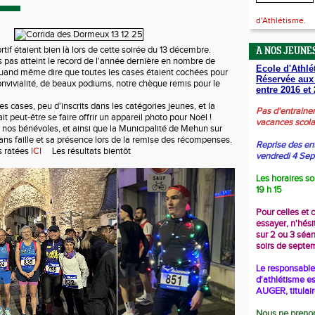
d'Athlétisme.
ortif étaient bien là lors de cette soirée du 13 décembre.
A NOS JEUNES
pas atteint le record de l'année dernière en nombre de
Ecole d'Athlé
quand même dire que toutes les cases étaient cochées pour
Réservée aux
onvivialité, de beaux podiums, notre chèque remis pour le
entre 2016 et 
es cases, peu d'inscrits dans les catégories jeunes, et la
Pas d'entraine
t peut-être se faire offrir un appareil photo pour Noël !
vacances scola
nos bénévoles, et ainsi que la Municipalité de Mehun sur
ans faille et sa présence lors de la remise des récompenses.
Reprise des en
s ratées
ICI
Les résultats bientôt
vendredi 4 Se
Les horaires so
19 h 15
Pour celles et 
essayer, n'hési
sur 2 ou 3 séa
soirs de septe
Le responsable 
d'athlétisme es
AUGER, titulai
Nous ne prenon