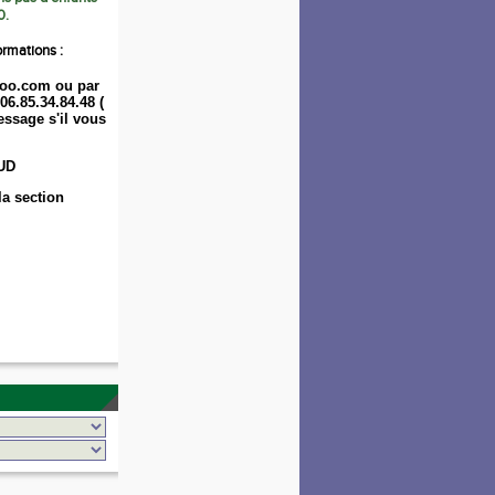
0.
ormations :
oo.com ou par
06.85.34.84.48 (
ssage s'il vous
UD
la section