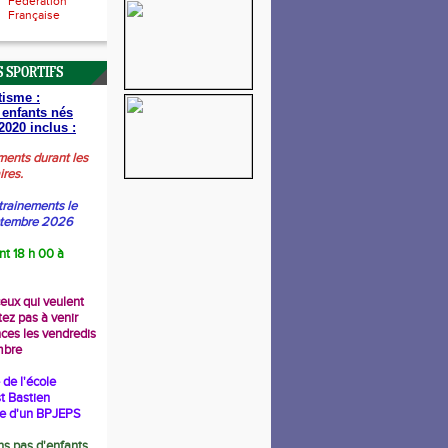
Fédération
Française
 SPORTIFS
tisme :
 enfants nés
2020 inclus :
ments durant les
ires.
trainements le
ptembre 2026
nt 18 h 00 à
ceux qui veulent
tez pas à venir
nces les vendredis
mbre
de l'école
t Bastien
re d'un BPJEPS
s pas d'enfants