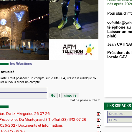
nés après 202
Pour plus d'inf
vvfathle@yah
téléphone au 
Laisser un me
plait)
Jean CATINA
Président de 
locale CAV
les Réactions
actualité
ité il faut posséder un compte sur le site FFA, utilisez la rubrique ci-
fier ou vous créer un compte.
|
mot de passe oublié ?
LES ESPACES
ière De La Margeride 26 07 26
 Passerelles Du Monteynard à Treffort (38) 11/12 07 26
026/2027 Documents et informations
Blois 12 06 26