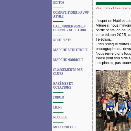
EDITOS
Résultats
/
Hors Stade
COMPETITIONS DU VVF
ATHLE
L'esprit de Noël et sp
Même si nous n'avons 
CALENDRIER 2026 EN
participants, on peu 
CENTRE VAL DE LOIRE
cette édition 2025, c
Téléthon...
RÉSULTATS
Enfin presque toutes l
photographe qui devrai
MARCHE ATHLÉTIQUE
Nous remercions tous 
Yèvre pour son aide s
MARCHE NORDIQUE
Les photos, pas toute
CLASSEMENTS DES
CLUBS
BARÈMES ET
COTATIONS
FORUM
LIENS
RECORDS
MÉDIATHÈQUE