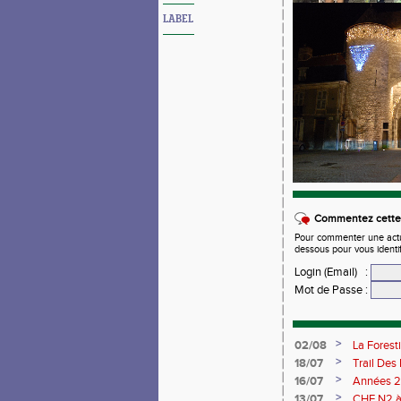
LABEL
Commentez cette 
Pour commenter une actual
dessous pour vous identi
Login (Email)
:
Mot de Passe
:
>
02/08
La Forest
>
18/07
Trail Des
>
16/07
Années 2
>
13/07
CHF N2 à 