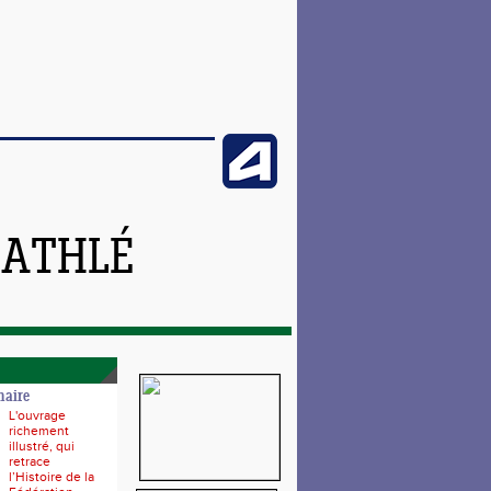
 ATHLÉ
naire
L'ouvrage
richement
illustré, qui
retrace
l’Histoire de la