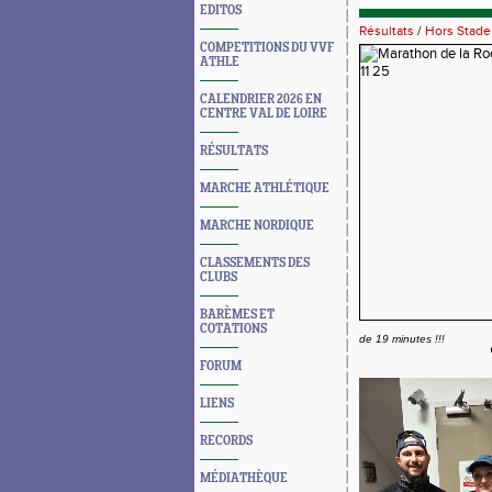
EDITOS
Résultats
/
Hors Stade
COMPETITIONS DU VVF
ATHLE
CALENDRIER 2026 EN
CENTRE VAL DE LOIRE
RÉSULTATS
MARCHE ATHLÉTIQUE
MARCHE NORDIQUE
CLASSEMENTS DES
CLUBS
BARÈMES ET
COTATIONS
de 19 minutes !!!
FORUM
LIENS
RECORDS
MÉDIATHÈQUE