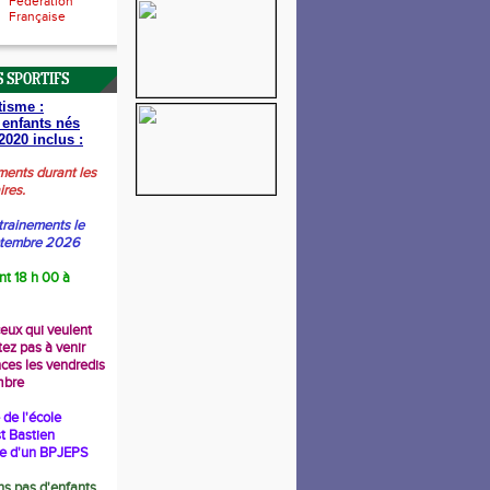
Fédération
Française
 SPORTIFS
tisme :
 enfants nés
2020 inclus :
ments durant les
ires.
trainements le
ptembre 2026
nt 18 h 00 à
ceux qui veulent
tez pas à venir
nces les vendredis
mbre
de l'école
t Bastien
re d'un BPJEPS
s pas d'enfants