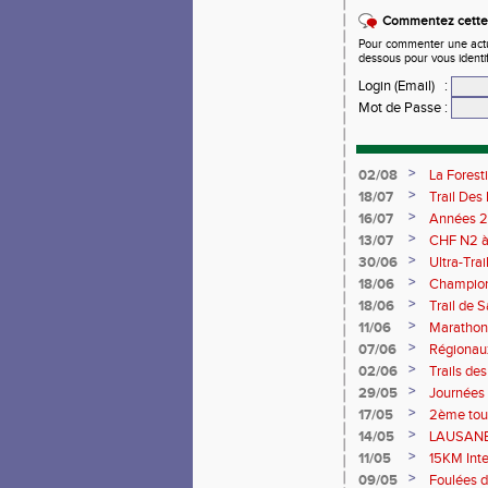
Commentez cette 
Pour commenter une actual
dessous pour vous identi
Login (Email)
:
Mot de Passe
:
>
02/08
La Forest
>
18/07
Trail Des
>
16/07
Années 2
>
13/07
CHF N2 à 
>
30/06
Ultra-Tra
>
18/06
Championn
Saran 13/
>
18/06
Trail de 
>
11/06
Marathon 
>
07/06
Régionaux
>
02/06
Trails de
du Berry
>
29/05
Journées
>
17/05
2ème tour
>
14/05
LAUSANE 
>
11/05
15KM Int
>
09/05
Foulées d