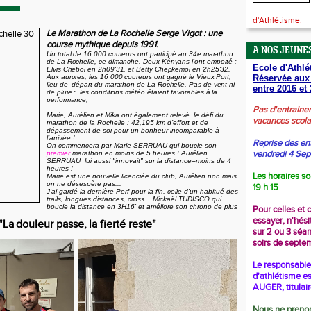
d'Athlétisme.
Le Marathon de La Rochelle Serge Vigot : une
course mythique depuis 1991.
A NOS JEUNES
Un total de 16 000 coureurs ont participé au 34e marathon
de La
Rochelle, ce dimanche. Deux Kényans l'ont emporté :
Ecole d'Athlé
Elvis Cheboi en
2h09'31, et Betty Chepkemoi en 2h25'32.
Aux aurores, les 16 000 coureurs ont gagné le Vieux Port,
Réservée aux
lieu de
départ du marathon de La Rochelle. Pas de vent ni
entre 2016 et 
de pluie :
les conditions météo étaient favorables à la
performance,
Pas d'entraine
Marie, Aurélien et Mika ont également relevé le défi du
vacances scola
marathon de la Rochelle : 42,195 km d’effort et de
dépassement de soi pour un bonheur incomparable à
l’arrivée !
Reprise des en
On commencera par Marie SERRUAU qui boucle son
vendredi 4 Se
premier
marathon en moins de 5 heures ! Aurélien
SERRUAU lui aussi "innovait" sur la distance=moins de 4
heures !
Les horaires so
Marie est une nouvelle licenciée du club, Aurélien non mais
on ne désespère pas...
19 h 15
J'ai gardé la dernière Perf pour la fin, celle d'un habitué des
trails, longues distances, cross....Mickaël TUDISCO qui
boucle la distance en 3H16' et améliore son chrono de plus
Pour celles et 
essayer, n'hési
"La douleur passe, la fierté reste"
sur 2 ou 3 séa
soirs de septe
Le responsable 
d'athlétisme es
AUGER, titulai
Nous ne prenon