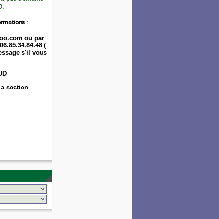
0.
ormations :
oo.com ou par
06.85.34.84.48 (
ssage s'il vous
UD
la section