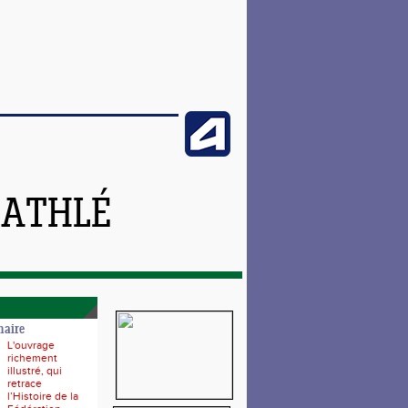
 ATHLÉ
naire
L'ouvrage
richement
illustré, qui
retrace
l’Histoire de la