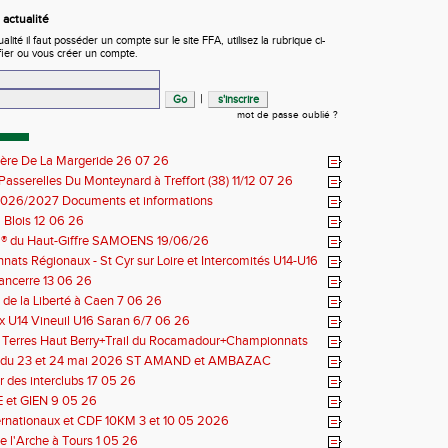
actualité
ité il faut posséder un compte sur le site FFA, utilisez la rubrique ci-
fier ou vous créer un compte.
|
mot de passe oublié ?
ière De La Margeride 26 07 26
 Passerelles Du Monteynard à Treffort (38) 11/12 07 26
026/2027 Documents et informations
Blois 12 06 26
il® du Haut-Giffre SAMOENS 19/06/26
ats Régionaux - St Cyr sur Loire et Intercomités U14-U16
14 06 26
Sancerre 13 06 26
de la Liberté à Caen 7 06 26
 U14 Vineuil U16 Saran 6/7 06 26
s Terres Haut Berry+Trail du Rocamadour+Championnats
 30/31 05 2026
 du 23 et 24 mai 2026 ST AMAND et AMBAZAC
 des interclubs 17 05 26
et GIEN 9 05 26
ernationaux et CDF 10KM 3 et 10 05 2026
e l'Arche à Tours 1 05 26