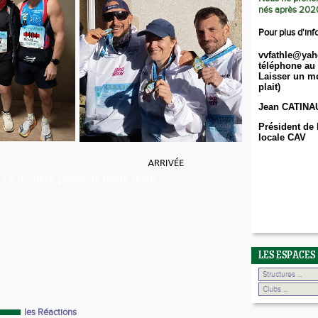
nés après 202
Pour plus d'inf
vvfathle@yah
téléphone au 
Laisser un me
plait)
Jean CATINA
Président de 
locale CAV
La douleur passe, la fierté reste
LES ESPACES
les Réactions