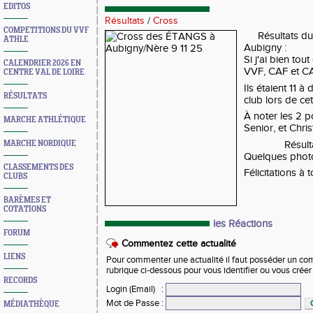
EDITOS
Résultats
/
Cross
COMPETITIONS DU VVF
Résultats du
ATHLE
Aubigny :
Si j'ai bien tou
CALENDRIER 2026 EN
VVF, CAF et C
CENTRE VAL DE LOIRE
Ils étaient 11 à
RÉSULTATS
club lors de cet
À noter les 2 
MARCHE ATHLÉTIQUE
Senior, et Chri
Résult
MARCHE NORDIQUE
Quelques photo
CLASSEMENTS DES
Félicitations à 
CLUBS
BARÈMES ET
COTATIONS
les Réactions
FORUM
Commentez cette actualité
LIENS
Pour commenter une actualité il faut posséder un compt
rubrique ci-dessous pour vous identifier ou vous crée
RECORDS
Login (Email)
:
Mot de Passe
:
MÉDIATHÈQUE