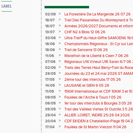
LABEL
>
02/08
La Forestière De La Margeride 26 07 26
>
18/07
Trail Des Passerelles Du Monteynard à Tre
>
16/07
Années 2026/2027 Documents et inform
>
13/07
CHF N2 à Blois 12 06 26
>
30/06
Ultra-Trail® du Haut-Giffre SAMOENS 19
>
18/06
Championnats Régionaux - St Cyr sur Loir
Saran 13/14 06 26
>
18/06
Trail de Sancerre 13 06 26
>
11/06
Marathon de la Liberté à Caen 7 06 26
>
07/06
Régionaux U14 Vineuil U16 Saran 6/7 06
>
02/06
Trails des Terres Haut Berry+Trail du 
du Berry 30/31 05 2026
>
29/05
Journées du 23 et 24 mai 2026 ST A
>
17/05
2ème tour des interclubs 17 05 26
>
14/05
LAUSANE et GIEN 9 05 26
>
11/05
15KM Internationaux et CDF 10KM 3 et 1
>
09/05
Foulées de l'Arche à Tours 1 05 26
>
06/05
1er tour des interclubs à Bourges 3 05 26
>
05/05
Trail des Vallées Vertes St Outrille 3 5 26
>
29/04
ALLIER, LOIRET, INDRE 25/26 04 2026
>
20/04
CDF EKIDEN à Chatelaillon-Plage 19 04 
>
17/04
Foulées de St Martin Vierzon 11 04 26