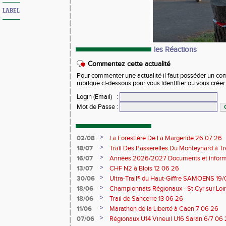
LABEL
les Réactions
Commentez cette actualité
Pour commenter une actualité il faut posséder un compt
rubrique ci-dessous pour vous identifier ou vous crée
Login (Email)
:
Mot de Passe
:
>
02/08
La Forestière De La Margeride 26 07 26
>
18/07
Trail Des Passerelles Du Monteynard à Tre
>
16/07
Années 2026/2027 Documents et inform
>
13/07
CHF N2 à Blois 12 06 26
>
30/06
Ultra-Trail® du Haut-Giffre SAMOENS 19
>
18/06
Championnats Régionaux - St Cyr sur Loir
Saran 13/14 06 26
>
18/06
Trail de Sancerre 13 06 26
>
11/06
Marathon de la Liberté à Caen 7 06 26
>
07/06
Régionaux U14 Vineuil U16 Saran 6/7 06