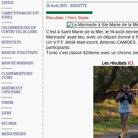
EDITOS
26 Août 2025 - BRIGITTE
COMPETITIONS DU VVF
ATHLE
Résultats
/
Hors Stade
CALENDRIER 2026 EN
C'est à Saint Marie de la Mer, le 14 août derni
CENTRE VAL DE LOIRE
Marinade' avait lieu, avec un départ donné à 
Un V.F.F. Athlé était inscrit, Antonio CAMOES,
RÉSULTATS
participants.
Tonio s'est classé 420eme avec un chrono de
MARCHE ATHLÉTIQUE
Les résultats
ICI
MARCHE NORDIQUE
CLASSEMENTS DES
CLUBS
BARÈMES ET
COTATIONS
FORUM
LIENS
RECORDS
MÉDIATHÈQUE