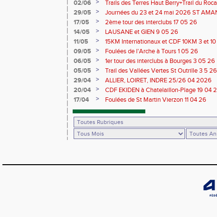
>
02/06
Trails des Terres Haut Berry+Trail du 
du Berry 30/31 05 2026
>
29/05
Journées du 23 et 24 mai 2026 ST A
>
17/05
2ème tour des interclubs 17 05 26
>
14/05
LAUSANE et GIEN 9 05 26
>
11/05
15KM Internationaux et CDF 10KM 3 et 1
>
09/05
Foulées de l'Arche à Tours 1 05 26
>
06/05
1er tour des interclubs à Bourges 3 05 26
>
05/05
Trail des Vallées Vertes St Outrille 3 5 26
>
29/04
ALLIER, LOIRET, INDRE 25/26 04 2026
>
20/04
CDF EKIDEN à Chatelaillon-Plage 19 04 
>
17/04
Foulées de St Martin Vierzon 11 04 26