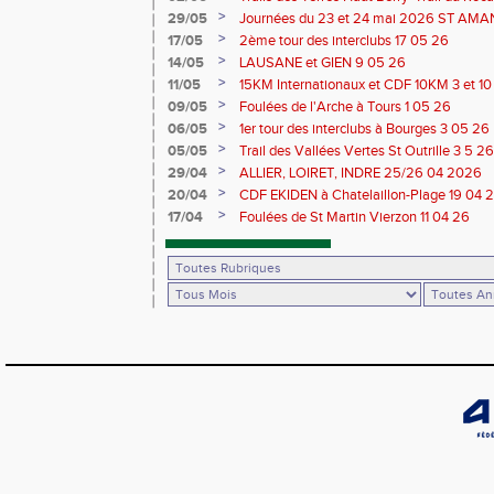
du Berry 30/31 05 2026
>
29/05
Journées du 23 et 24 mai 2026 ST A
>
17/05
2ème tour des interclubs 17 05 26
>
14/05
LAUSANE et GIEN 9 05 26
>
11/05
15KM Internationaux et CDF 10KM 3 et 1
>
09/05
Foulées de l'Arche à Tours 1 05 26
>
06/05
1er tour des interclubs à Bourges 3 05 26
>
05/05
Trail des Vallées Vertes St Outrille 3 5 26
>
29/04
ALLIER, LOIRET, INDRE 25/26 04 2026
>
20/04
CDF EKIDEN à Chatelaillon-Plage 19 04 
>
17/04
Foulées de St Martin Vierzon 11 04 26