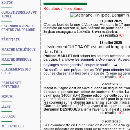
EDITOS
Résultats
/
Hors Stade
COMPETITIONS DU VVF
ATHLE
11 juillet 2025
C'est au bord de la mer, à Vaux-sur-Mer dans le 17 que
CALENDRIER 2026 EN
triathlète au VierzonTri, avait décidé de participer au
CENTRE VAL DE LOIRE
Stéphane accompagnait sa fille Noélie. Bravo à tous les deux
Les résultats
ICI
RÉSULTATS
18 juillet 2025
L'événement "ULTRA 01" est un trail long qui a e
MARCHE ATHLÉTIQUE
dans l'Ain.
Philippe MAILLET
doit adorer les courses avec beaucou
MARCHE NORDIQUE
participé.
Il a tutoyé les sommets à Oyonnax en Auver
paysages montagnards à couper le souffle... ⛰️
CLASSEMENTS DES
Du souffle et une préparation au TOP pour affronter
900
CLUBS
pour se classer à la très belle place de 75 ème au gén
Les résultats
ICI
BARÈMES ET
2 août 2025
COTATIONS
Macot la Plagne c'est en Savoie, donc on risque de trou
épreuve organisée par l'office de tourisme. En effet,
La 
69km pour 3400m (D+) 35ème édition de cette course 
FORUM
genre à l’époque, la 6000D reste un défi pour la plupart
les coureurs sur le chemin qui a fait sa légende : l’a
Glacier de Bellecôte (3250m), avant d’attaquer la desc
LIENS
Benjamin DESNOUES
a tenté l'aventure, il s'est clas
Les résultats
ICI
RECORDS
3 août 2025
La Gévaudanette en Haute Loire c'est déroulée à Saug
MÉDIATHÈQUE
course pédestre en plein cœur de la Margeride et du 