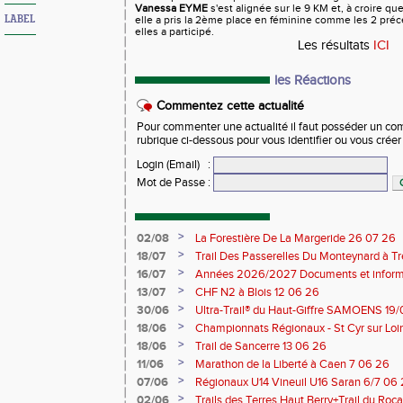
Vanessa EYME
s'est alignée sur le 9 KM et, à croire qu
LABEL
elle a pris la 2ème place en féminine comme les 2 pré
elles a participé.
Les résultats
ICI
les Réactions
Commentez cette actualité
Pour commenter une actualité il faut posséder un compt
rubrique ci-dessous pour vous identifier ou vous crée
Login (Email)
:
Mot de Passe
:
>
02/08
La Forestière De La Margeride 26 07 26
>
18/07
Trail Des Passerelles Du Monteynard à Tre
>
16/07
Années 2026/2027 Documents et inform
>
13/07
CHF N2 à Blois 12 06 26
>
30/06
Ultra-Trail® du Haut-Giffre SAMOENS 19
>
18/06
Championnats Régionaux - St Cyr sur Loir
Saran 13/14 06 26
>
18/06
Trail de Sancerre 13 06 26
>
11/06
Marathon de la Liberté à Caen 7 06 26
>
07/06
Régionaux U14 Vineuil U16 Saran 6/7 06
>
02/06
Trails des Terres Haut Berry+Trail du 