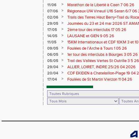
>
11/06
Marathon de la Liberté à Caen 7 06 26
>
07/06
Régionaux U14 Vineuil U16 Saran 6/7 06
>
02/06
Trails des Terres Haut Berry+Trail du 
du Berry 30/31 05 2026
>
29/05
Journées du 23 et 24 mai 2026 ST A
>
17/05
2ème tour des interclubs 17 05 26
>
14/05
LAUSANE et GIEN 9 05 26
>
11/05
15KM Internationaux et CDF 10KM 3 et 1
>
09/05
Foulées de l'Arche à Tours 1 05 26
>
06/05
1er tour des interclubs à Bourges 3 05 26
>
05/05
Trail des Vallées Vertes St Outrille 3 5 26
>
29/04
ALLIER, LOIRET, INDRE 25/26 04 2026
>
20/04
CDF EKIDEN à Chatelaillon-Plage 19 04 
>
17/04
Foulées de St Martin Vierzon 11 04 26