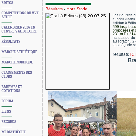
EDITOS
Résultats
/
Hors Stade
COMPETITIONS DU VVF
Les Sources d
ATHLE
succès « sans 
édition à Féli
599 inscrits s
CALENDRIER 2026 EN
proposées et 
CENTRE VAL DE LOIRE
231 m D+ / 14
n'a pas perdu 
au scratch, 2
RÉSULTATS
la catégorie 
L
MARCHE ATHLÉTIQUE
résultats
ICI
Bra
MARCHE NORDIQUE
CLASSEMENTS DES
CLUBS
BARÈMES ET
COTATIONS
FORUM
LIENS
RECORDS
MÉDIATHÈQUE