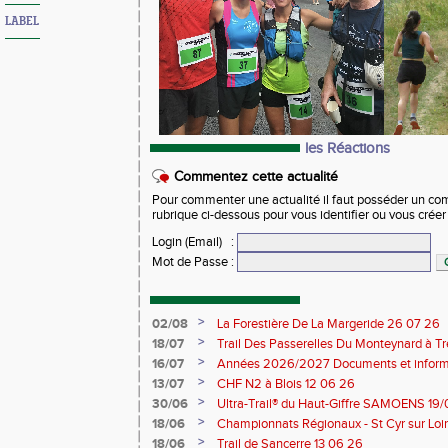
LABEL
les Réactions
Commentez cette actualité
Pour commenter une actualité il faut posséder un compt
rubrique ci-dessous pour vous identifier ou vous crée
Login (Email)
:
Mot de Passe
:
>
02/08
La Forestière De La Margeride 26 07 26
>
18/07
Trail Des Passerelles Du Monteynard à Tre
>
16/07
Années 2026/2027 Documents et inform
>
13/07
CHF N2 à Blois 12 06 26
>
30/06
Ultra-Trail® du Haut-Giffre SAMOENS 19
>
18/06
Championnats Régionaux - St Cyr sur Loir
Saran 13/14 06 26
>
18/06
Trail de Sancerre 13 06 26