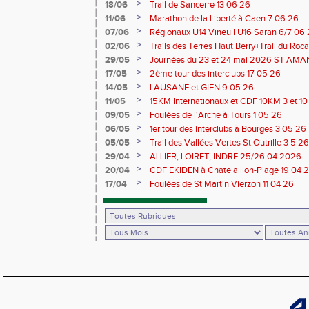
Saran 13/14 06 26
>
18/06
Trail de Sancerre 13 06 26
>
11/06
Marathon de la Liberté à Caen 7 06 26
>
07/06
Régionaux U14 Vineuil U16 Saran 6/7 06
>
02/06
Trails des Terres Haut Berry+Trail du 
du Berry 30/31 05 2026
>
29/05
Journées du 23 et 24 mai 2026 ST A
>
17/05
2ème tour des interclubs 17 05 26
>
14/05
LAUSANE et GIEN 9 05 26
>
11/05
15KM Internationaux et CDF 10KM 3 et 1
>
09/05
Foulées de l'Arche à Tours 1 05 26
>
06/05
1er tour des interclubs à Bourges 3 05 26
>
05/05
Trail des Vallées Vertes St Outrille 3 5 26
>
29/04
ALLIER, LOIRET, INDRE 25/26 04 2026
>
20/04
CDF EKIDEN à Chatelaillon-Plage 19 04 
>
17/04
Foulées de St Martin Vierzon 11 04 26