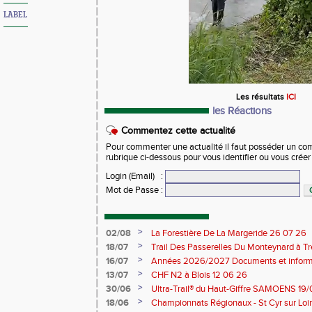
LABEL
Les résultats
ICI
les Réactions
Commentez cette actualité
Pour commenter une actualité il faut posséder un compt
rubrique ci-dessous pour vous identifier ou vous crée
Login (Email)
:
Mot de Passe
:
>
02/08
La Forestière De La Margeride 26 07 26
>
18/07
Trail Des Passerelles Du Monteynard à Tre
>
16/07
Années 2026/2027 Documents et inform
>
13/07
CHF N2 à Blois 12 06 26
>
30/06
Ultra-Trail® du Haut-Giffre SAMOENS 19
>
18/06
Championnats Régionaux - St Cyr sur Loir