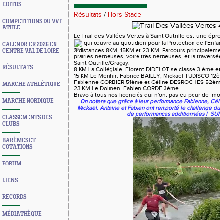
EDITOS
Résultats
/
Hors Stade
COMPETITIONS DU VVF
ATHLE
Le Trail des Vallées Vertes à Saint Outrille est-une ép
qui œuvre au quotidien pour la Protection de l'Enfa
CALENDRIER 2026 EN
3 distances 8KM, 15KM et 23 KM. Parcours principale
CENTRE VAL DE LOIRE
prairies herbeuses, voire très herbeuses,
et la travers
Saint Outrille/Graçay.
RÉSULTATS
8 KM La Collégiale. Florent DIDELOT se classe 3 ème 
15 KM Le Menhir. Fabrice BAILLY, Mickaël TUDISCO 1
Fabienne CORBIER 51ème et Céline DESROCHES 52èm
MARCHE ATHLÉTIQUE
23 KM Le Dolmen. Fabien CORDE 3ème.
Bravo à tous nos licenciés qui n'ont pas eu peur de moui
MARCHE NORDIQUE
On notera que grâce à leur performance Fabienne, Célin
Mickaël, Antoine et Fabien ont remporté le challenge du 
de performances additionnées ! S
CLASSEMENTS DES
CLUBS
BARÈMES ET
COTATIONS
FORUM
LIENS
RECORDS
MÉDIATHÈQUE