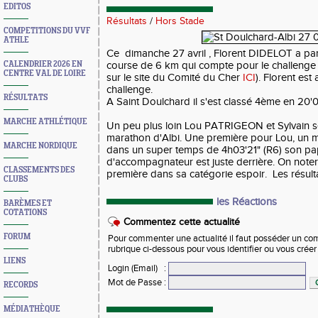
EDITOS
Résultats
/
Hors Stade
COMPETITIONS DU VVF
ATHLE
Ce dimanche 27 avril , Florent DIDELOT a part
CALENDRIER 2026 EN
course de 6 km qui compte pour le challenge 
CENTRE VAL DE LOIRE
sur le site du Comité du Cher
ICI
). Florent es
challenge.
RÉSULTATS
A Saint Doulchard il s'est classé 4ème en 20'
MARCHE ATHLÉTIQUE
Un peu plus loin Lou PATRIGEON et Sylvain se
marathon d'Albi. Une première pour Lou, un m
MARCHE NORDIQUE
dans un super temps de 4h03'21" (R6) son papa
d'accompagnateur est juste derrière. On noter
CLASSEMENTS DES
première dans sa catégorie espoir. Les résul
CLUBS
les Réactions
BARÈMES ET
COTATIONS
Commentez cette actualité
FORUM
Pour commenter une actualité il faut posséder un compt
rubrique ci-dessous pour vous identifier ou vous crée
LIENS
Login (Email)
:
Mot de Passe
:
RECORDS
MÉDIATHÈQUE