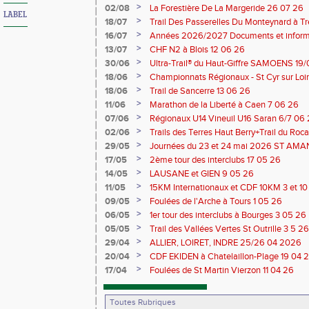
>
02/08
La Forestière De La Margeride 26 07 26
LABEL
>
18/07
Trail Des Passerelles Du Monteynard à Tre
>
16/07
Années 2026/2027 Documents et inform
>
13/07
CHF N2 à Blois 12 06 26
>
30/06
Ultra-Trail® du Haut-Giffre SAMOENS 19
>
18/06
Championnats Régionaux - St Cyr sur Loir
Saran 13/14 06 26
>
18/06
Trail de Sancerre 13 06 26
>
11/06
Marathon de la Liberté à Caen 7 06 26
>
07/06
Régionaux U14 Vineuil U16 Saran 6/7 06
>
02/06
Trails des Terres Haut Berry+Trail du 
du Berry 30/31 05 2026
>
29/05
Journées du 23 et 24 mai 2026 ST A
>
17/05
2ème tour des interclubs 17 05 26
>
14/05
LAUSANE et GIEN 9 05 26
>
11/05
15KM Internationaux et CDF 10KM 3 et 1
>
09/05
Foulées de l'Arche à Tours 1 05 26
>
06/05
1er tour des interclubs à Bourges 3 05 26
>
05/05
Trail des Vallées Vertes St Outrille 3 5 26
>
29/04
ALLIER, LOIRET, INDRE 25/26 04 2026
>
20/04
CDF EKIDEN à Chatelaillon-Plage 19 04 
>
17/04
Foulées de St Martin Vierzon 11 04 26