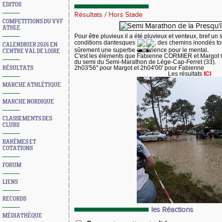
EDITOS
Résultats
/
Hors Stade
COMPETITIONS DU VVF
ATHLE
Pour être pluvieux il a été pluvieux et venteux, bref u
conditions dantesques
, des chemins inondés to
CALENDRIER 2026 EN
sûrement une superbe expérience pour le mental.
CENTRE VAL DE LOIRE
C'est les éléments que Fabienne CORMIER et Marg
du semi du Semi-Marathon de Lège-Cap-Ferret (33).
RÉSULTATS
2h03'56" pour Margot et 2h04'00' pour Fabienne
Les résultats
ICI
MARCHE ATHLÉTIQUE
MARCHE NORDIQUE
CLASSEMENTS DES
CLUBS
BARÈMES ET
COTATIONS
FORUM
LIENS
RECORDS
les Réactions
MÉDIATHÈQUE