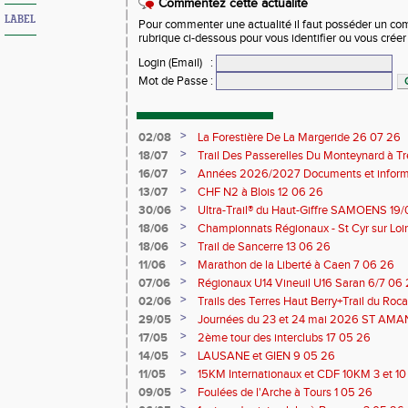
Commentez cette actualité
LABEL
Pour commenter une actualité il faut posséder un compt
rubrique ci-dessous pour vous identifier ou vous crée
Login (Email)
:
Mot de Passe
:
>
02/08
La Forestière De La Margeride 26 07 26
>
18/07
Trail Des Passerelles Du Monteynard à Tre
>
16/07
Années 2026/2027 Documents et inform
>
13/07
CHF N2 à Blois 12 06 26
>
30/06
Ultra-Trail® du Haut-Giffre SAMOENS 19
>
18/06
Championnats Régionaux - St Cyr sur Loir
Saran 13/14 06 26
>
18/06
Trail de Sancerre 13 06 26
>
11/06
Marathon de la Liberté à Caen 7 06 26
>
07/06
Régionaux U14 Vineuil U16 Saran 6/7 06
>
02/06
Trails des Terres Haut Berry+Trail du 
du Berry 30/31 05 2026
>
29/05
Journées du 23 et 24 mai 2026 ST A
>
17/05
2ème tour des interclubs 17 05 26
>
14/05
LAUSANE et GIEN 9 05 26
>
11/05
15KM Internationaux et CDF 10KM 3 et 1
>
09/05
Foulées de l'Arche à Tours 1 05 26