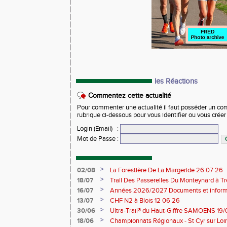
les Réactions
Commentez cette actualité
Pour commenter une actualité il faut posséder un compt
rubrique ci-dessous pour vous identifier ou vous crée
Login (Email)
:
Mot de Passe
:
>
02/08
La Forestière De La Margeride 26 07 26
>
18/07
Trail Des Passerelles Du Monteynard à Tre
>
16/07
Années 2026/2027 Documents et inform
>
13/07
CHF N2 à Blois 12 06 26
>
30/06
Ultra-Trail® du Haut-Giffre SAMOENS 19
>
18/06
Championnats Régionaux - St Cyr sur Loir