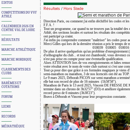
EDITOS
Résultats
/
Hors Stade
COMPETITIONS DU VVF
ATHLE
Direction Paris, ou comment j'ai enfin déchiffré les codes et le
F.F.A. !
CALENDRIER 2026 EN
Tout un programme, car quand tu ne trouves pas la totalité des r
CENTRE VAL DE LOIRE
Athlé, des sections locales et surtout les résultats des compétiti
ont participé ça craint.
RÉSULTATS
J'ai enfin pu comprendre comment "maîtriser" les codes pour acc
Merci Gilles qui lors de la dernière réunion a pris le temps de
018039 018005 018016
MARCHE ATHLÉTIQUE
De plus il arrive quelquefois qu'un problème d'enregistrement (
d'orthographe du club... et tout est chamboulé, vous devenez com
n'est pas prise en compte pour une éventuelle qualification.
MARCHE NORDIQUE
Alors ATTENTION lors de vos enregistrements et faîtes remonte
votre résultat avec le nom de votre club surtout si c'est une comp
CLASSEMENTS DES
Tout ça pour dire que grâce à ces formules magiques je viens d'
CLUBS
semi-marathon ou marathon, 3 de nos licenciés ont été au TOP.
Le 9 mars 2025, Déborah PICON sur semi marathon a terminé
elle bat son record de plus de 16 minutes (1h58'58"
).
BARÈMES ET
Marathon de Paris le 13 avril 2025, Vincent DE FRESSE
COTATIONS
termine dans un chrono de 3h32'57" (D3) et améliore égalemen
record perso de 6 minutes (3h38'23").
FORUM
Bravo à Déborah et Vincent pour leur progression constante.
LIENS
RECORDS
MÉDIATHÈQUE