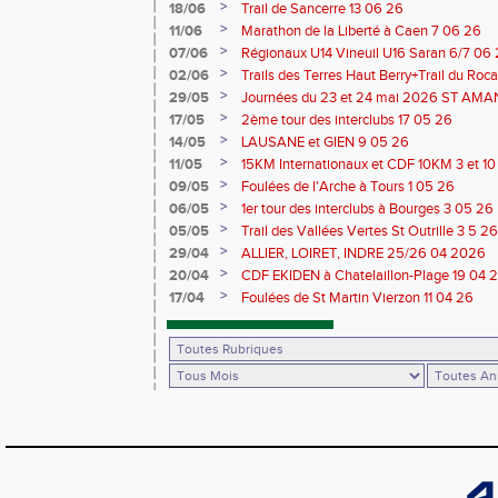
Saran 13/14 06 26
>
18/06
Trail de Sancerre 13 06 26
>
11/06
Marathon de la Liberté à Caen 7 06 26
>
07/06
Régionaux U14 Vineuil U16 Saran 6/7 06
>
02/06
Trails des Terres Haut Berry+Trail du 
du Berry 30/31 05 2026
>
29/05
Journées du 23 et 24 mai 2026 ST A
>
17/05
2ème tour des interclubs 17 05 26
>
14/05
LAUSANE et GIEN 9 05 26
>
11/05
15KM Internationaux et CDF 10KM 3 et 1
>
09/05
Foulées de l'Arche à Tours 1 05 26
>
06/05
1er tour des interclubs à Bourges 3 05 26
>
05/05
Trail des Vallées Vertes St Outrille 3 5 26
>
29/04
ALLIER, LOIRET, INDRE 25/26 04 2026
>
20/04
CDF EKIDEN à Chatelaillon-Plage 19 04 
>
17/04
Foulées de St Martin Vierzon 11 04 26