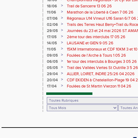
18/06
Championnats Régionaux - St Cyr sur Loir
Saran 13/14 06 26
>
18/06
Trail de Sancerre 13 06 26
>
11/06
Marathon de la Liberté à Caen 7 06 26
>
07/06
Régionaux U14 Vineuil U16 Saran 6/7 06
>
02/06
Trails des Terres Haut Berry+Trail du 
du Berry 30/31 05 2026
>
29/05
Journées du 23 et 24 mai 2026 ST A
>
17/05
2ème tour des interclubs 17 05 26
>
14/05
LAUSANE et GIEN 9 05 26
>
11/05
15KM Internationaux et CDF 10KM 3 et 1
>
09/05
Foulées de l'Arche à Tours 1 05 26
>
06/05
1er tour des interclubs à Bourges 3 05 26
>
05/05
Trail des Vallées Vertes St Outrille 3 5 26
>
29/04
ALLIER, LOIRET, INDRE 25/26 04 2026
>
20/04
CDF EKIDEN à Chatelaillon-Plage 19 04 
>
17/04
Foulées de St Martin Vierzon 11 04 26