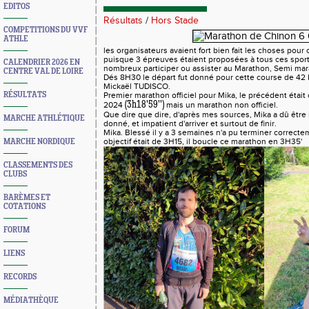
EDITOS
Résultats
/
Hors Stade
COMPETITIONS DU VVF
ATHLE
les organisateurs avaient fort bien fait les choses pou
puisque 3 épreuves étaient proposées à tous ces sport
CALENDRIER 2026 EN
nombreux participer ou assister au Marathon, Semi mar
CENTRE VAL DE LOIRE
Dés 8H30 le départ fut donné pour cette course de 42 
Mickaël TUDISCO.
RÉSULTATS
Premier marathon officiel pour Mika, le précédent était
(3h18'59'')
2024
mais un marathon non officiel.
Que dire que dire, d'après mes sources, Mika a dû être 
MARCHE ATHLÉTIQUE
donné, et impatient d'arriver et surtout de finir.
Mika. Blessé il y a 3 semaines n'a pu terminer correcte
MARCHE NORDIQUE
objectif était de 3H15, il boucle ce marathon en 3H35'
CLASSEMENTS DES
CLUBS
BARÈMES ET
COTATIONS
FORUM
LIENS
RECORDS
MÉDIATHÈQUE