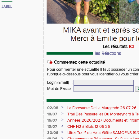
LABEL
Les résultats
ICI
les Réactions
Commentez cette actualité
Pour commenter une actualité il faut posséder un compt
rubrique ci-dessous pour vous identifier ou vous crée
Login (Email)
:
Mot de Passe
:
>
02/08
La Forestière De La Margeride 26 07 26
>
18/07
Trail Des Passerelles Du Monteynard à Tre
>
16/07
Années 2026/2027 Documents et inform
>
13/07
CHF N2 à Blois 12 06 26
>
30/06
Ultra-Trail® du Haut-Giffre SAMOENS 19
>