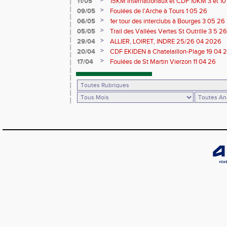
>
11/05
15KM Internationaux et CDF 10KM 3 et 1
>
09/05
Foulées de l'Arche à Tours 1 05 26
>
06/05
1er tour des interclubs à Bourges 3 05 26
>
05/05
Trail des Vallées Vertes St Outrille 3 5 26
>
29/04
ALLIER, LOIRET, INDRE 25/26 04 2026
>
20/04
CDF EKIDEN à Chatelaillon-Plage 19 04 
>
17/04
Foulées de St Martin Vierzon 11 04 26