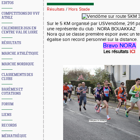
EDITOS
Résultats
/
Hors Stade
COMPETITIONS DU VVF
ATHLE
Sur le 5 KM organisé par USVendôme, 291 par
CALENDRIER 2026 EN
une représente du club : NORA BOUAKKAZ
CENTRE VAL DE LOIRE
Nora qui se classe première espoir avec un tem
égalise son record personnel sur la distance.
RÉSULTATS
Bravo NORA
Les résultats
ICI
MARCHE ATHLÉTIQUE
MARCHE NORDIQUE
CLASSEMENTS DES
CLUBS
BARÈMES ET
COTATIONS
FORUM
LIENS
RECORDS
MÉDIATHÈQUE