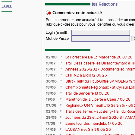
les Réactions
LABEL
Commentez cette actualité
Pour commenter une actualité il faut posséder un compt
rubrique ci-dessous pour vous identifier ou vous crée
Login (Email)
:
Mot de Passe
:
>
02/08
La Forestière De La Margeride 26 07 26
>
18/07
Trail Des Passerelles Du Monteynard à Tre
>
16/07
Années 2026/2027 Documents et inform
>
13/07
CHF N2 à Blois 12 06 26
>
30/06
Ultra-Trail® du Haut-Giffre SAMOENS 19
>
18/06
Championnats Régionaux - St Cyr sur Loir
Saran 13/14 06 26
>
18/06
Trail de Sancerre 13 06 26
>
11/06
Marathon de la Liberté à Caen 7 06 26
>
07/06
Régionaux U14 Vineuil U16 Saran 6/7 06
>
02/06
Trails des Terres Haut Berry+Trail du 
du Berry 30/31 05 2026
>
29/05
Journées du 23 et 24 mai 2026 ST A
>
17/05
2ème tour des interclubs 17 05 26
>
14/05
LAUSANE et GIEN 9 05 26