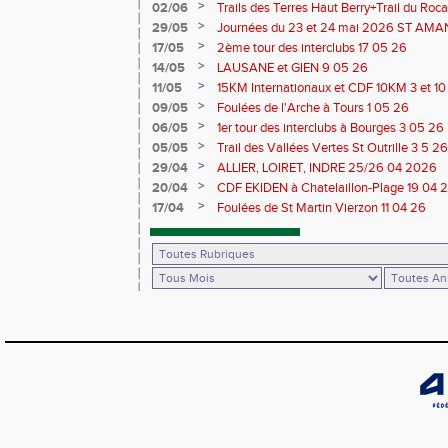
>
02/06
Trails des Terres Haut Berry+Trail du 
du Berry 30/31 05 2026
>
29/05
Journées du 23 et 24 mai 2026 ST A
>
17/05
2ème tour des interclubs 17 05 26
>
14/05
LAUSANE et GIEN 9 05 26
>
11/05
15KM Internationaux et CDF 10KM 3 et 1
>
09/05
Foulées de l'Arche à Tours 1 05 26
>
06/05
1er tour des interclubs à Bourges 3 05 26
>
05/05
Trail des Vallées Vertes St Outrille 3 5 26
>
29/04
ALLIER, LOIRET, INDRE 25/26 04 2026
>
20/04
CDF EKIDEN à Chatelaillon-Plage 19 04 
>
17/04
Foulées de St Martin Vierzon 11 04 26