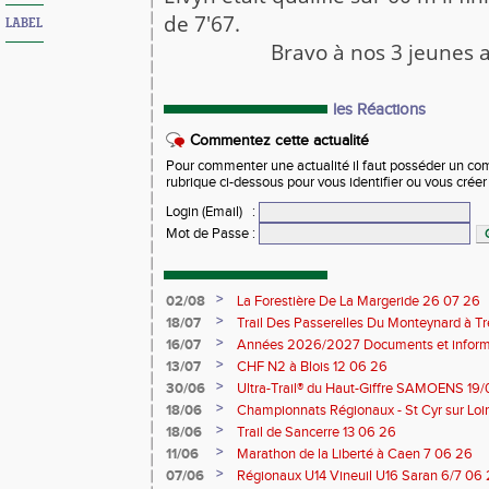
de 7'67.
LABEL
Bravo à nos 3 jeunes a
les Réactions
Commentez cette actualité
Pour commenter une actualité il faut posséder un compt
rubrique ci-dessous pour vous identifier ou vous crée
Login (Email)
:
Mot de Passe
:
>
02/08
La Forestière De La Margeride 26 07 26
>
18/07
Trail Des Passerelles Du Monteynard à Tre
>
16/07
Années 2026/2027 Documents et inform
>
13/07
CHF N2 à Blois 12 06 26
>
30/06
Ultra-Trail® du Haut-Giffre SAMOENS 19
>
18/06
Championnats Régionaux - St Cyr sur Loir
Saran 13/14 06 26
>
18/06
Trail de Sancerre 13 06 26
>
11/06
Marathon de la Liberté à Caen 7 06 26
>
07/06
Régionaux U14 Vineuil U16 Saran 6/7 06