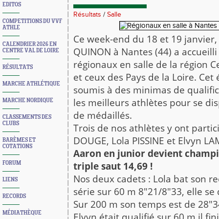
EDITOS
Résultats
/
Salle
COMPETITIONS DU VVF
ATHLE
Ce week-end du 18 et 19 janvier,
CALENDRIER 2026 EN
QUINON à Nantes (44) a accueill
CENTRE VAL DE LOIRE
régionaux en salle de la région C
RÉSULTATS
et ceux des Pays de la Loire. Ce
MARCHE ATHLÉTIQUE
soumis à des minimas de qualific
les meilleurs athlètes pour se dis
MARCHE NORDIQUE
de médaillés.
CLASSEMENTS DES
CLUBS
Trois de nos athlètes y ont partic
DOUGE, Lola PISSINE et Elvyn L
BARÈMES ET
COTATIONS
Aaron en junior devient champi
FORUM
triple saut 14,69 !
Nos deux cadets : Lola bat son r
LIENS
série sur 60 m 8"21/8"33, elle se q
RECORDS
Sur 200 m son temps est de 28"3
MÉDIATHÈQUE
Elvyn était qualifié sur 60 m il f