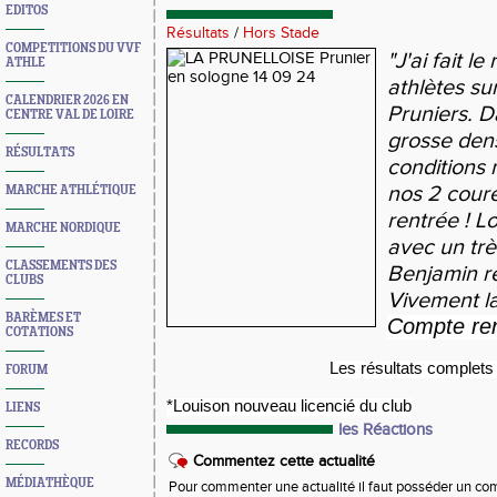
EDITOS
Résultats
/
Hors Stade
COMPETITIONS DU VVF
"J'ai fait l
ATHLE
athlètes su
CALENDRIER 2026 EN
Pruniers. 
CENTRE VAL DE LOIRE
grosse dens
RÉSULTATS
conditions 
nos 2 coure
MARCHE ATHLÉTIQUE
rentrée ! L
MARCHE NORDIQUE
avec un trè
CLASSEMENTS DES
Benjamin ré
CLUBS
Vivement la 
BARÈMES ET
Compte re
COTATIONS
Les résultats complet
FORUM
*Louison nouveau licencié du club
LIENS
les Réactions
RECORDS
Commentez cette actualité
MÉDIATHÈQUE
Pour commenter une actualité il faut posséder un compt