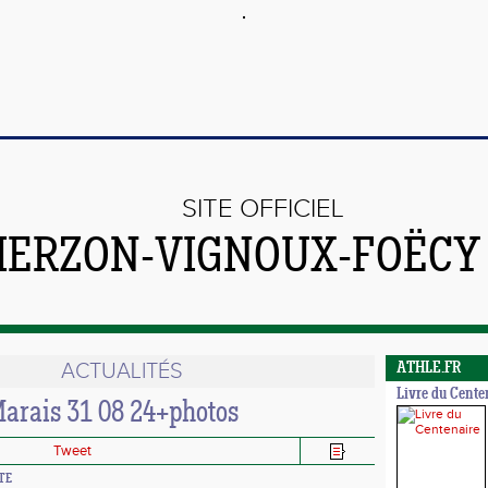
SITE OFFICIEL
VIERZON-VIGNOUX-FOËCY
ACTUALITÉS
ATHLE.FR
Livre du Cente
arais 31 08 24+photos
Tweet
TTE