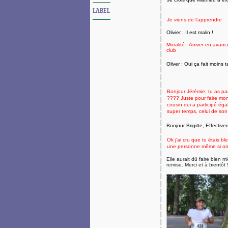
de l’apprendre
LABEL
Je viens de l’apprendre
Olivier : Il est malin !
Moralité : Arriver en
avanc
club
Oliver : Oui ça fait moins 
Bonjour
Jérémie
, tu as p
???? Juste pour faire mon
cousin qui a participé éga
super temps, celui de son
Bonjour Brigitte, Effectiv
Ok j'ai cru que tu étais 
une personne même si on 
Elle aurait dû faire bien 
remise. Merci et à bientôt 