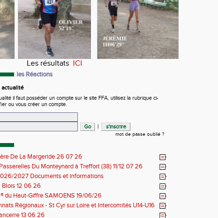
Les résultats
ICI
les Réactions
actualité
ité il faut posséder un compte sur le site FFA, utilisez la rubrique ci-
fier ou vous créer un compte.
|
mot de passe oublié ?
ière De La Margeride 26 07 26
 Passerelles Du Monteynard à Treffort (38) 11/12 07 26
026/2027 Documents et informations
Blois 12 06 26
il® du Haut-Giffre SAMOENS 19/06/26
ats Régionaux - St Cyr sur Loire et Intercomités U14-U16
14 06 26
Sancerre 13 06 26