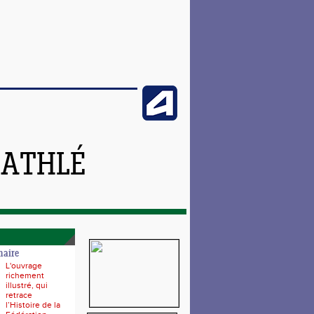
 ATHLÉ
naire
L'ouvrage
richement
illustré, qui
retrace
l’Histoire de la