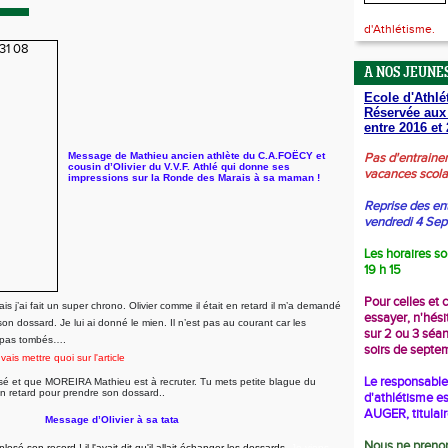
d'Athlétisme.
A NOS JEUNES
Ecole d'Athlé
Réservée aux
entre 2016 et 
Message de Mathieu ancien athlète du C.A.FOËCY et
Pas d'entraine
cousin d’Olivier du V.V.F. Athlé qui donne ses
vacances scola
impressions sur la Ronde des Marais à sa maman !
Reprise des en
vendredi 4 Se
Les horaires so
19 h 15
Pour celles et 
is j’ai fait un super chrono. Olivier comme il était en retard il m’a demandé
essayer, n'hési
e son dossard. Je lui ai donné le mien. Il n’est pas au courant car les
sur 2 ou 3 séa
s pas tombés….
soirs de septe
vais mettre quoi sur l'article
Le responsable 
lessé et que MOREIRA Mathieu est à recruter.
Tu mets petite blague du
en retard pour prendre son dossard..
d'athlétisme es
AUGER, titulai
Message d’Olivier à sa tata
Nous ne prenon
xplosé
s
on record !
il l'avait dit qu'il allait échanger les dossards.
Je viens