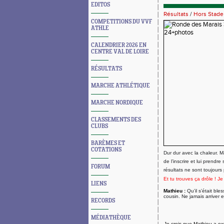
EDITOS
Résultats
/
Hors Stade
COMPETITIONS DU VVF
ATHLE
CALENDRIER 2026 EN
CENTRE VAL DE LOIRE
RÉSULTATS
MARCHE ATHLÉTIQUE
MARCHE NORDIQUE
CLASSEMENTS DES
CLUBS
BARÈMES ET
COTATIONS
Dur dur avec la chaleur. Ma
de l’inscrire et lui prendr
FORUM
résultats ne sont toujour
Et tu trouves ça drôle ! Je 
LIENS
Mathieu :
Qu’il s’était b
cousin. Ne jamais arriver 
RECORDS
MÉDIATHÈQUE
Je crois que Mathieu a e