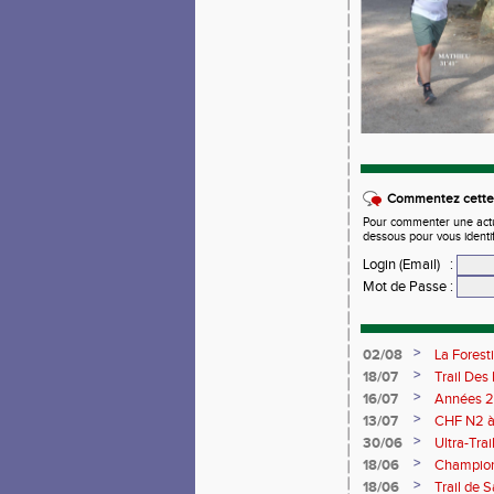
Commentez cette 
Pour commenter une actual
dessous pour vous identi
Login (Email)
:
Mot de Passe
:
>
02/08
La Forest
>
18/07
Trail Des
>
16/07
Années 2
>
13/07
CHF N2 à 
>
30/06
Ultra-Tra
>
18/06
Championn
Saran 13/
>
18/06
Trail de 