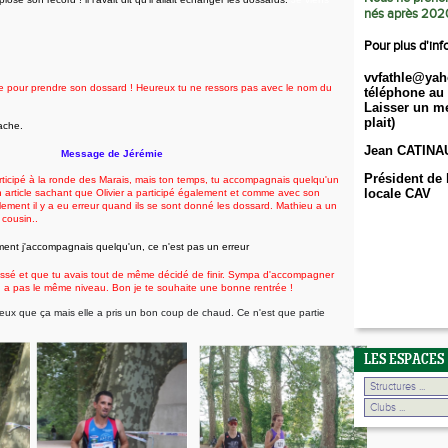
nés après 202
Pour plus d'inf
vvfathle@yah
e
pour prendre son dossard ! Heureux tu ne ressor
s
pas avec le nom du
téléphone au 
Laisser un me
plait)
tache.
Jean CATINA
Message de Jérémie
Président de 
articipé à la ronde des Marais, mais ton temps, tu accompagnais quelqu'un
locale CAV
 article sachant que Olivier a
participé
également et comme avec son
lement il y a eu erreur quand ils se
sont
donné les dossard. Mathieu a un
 cousin..
ement j'accompagnais quelqu'un, ce n'est pas un erreur
blessé et que tu avais tout de même décidé de finir. Sympa d'accompagner
a pas le même niveau. Bon je te souhaite une bonne rentrée !
mieux que ça mais elle a pris un bon coup de chaud. Ce n'est que partie
!
LES ESPACES