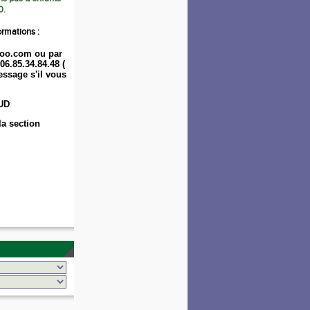
0.
ormations :
oo.com ou par
06.85.34.84.48 (
ssage s'il vous
UD
la section