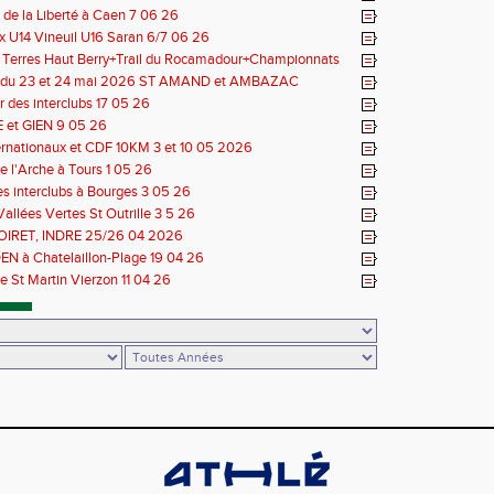
de la Liberté à Caen 7 06 26
 U14 Vineuil U16 Saran 6/7 06 26
s Terres Haut Berry+Trail du Rocamadour+Championnats
 30/31 05 2026
 du 23 et 24 mai 2026 ST AMAND et AMBAZAC
 des interclubs 17 05 26
et GIEN 9 05 26
ernationaux et CDF 10KM 3 et 10 05 2026
e l'Arche à Tours 1 05 26
des interclubs à Bourges 3 05 26
Vallées Vertes St Outrille 3 5 26
LOIRET, INDRE 25/26 04 2026
N à Chatelaillon-Plage 19 04 26
e St Martin Vierzon 11 04 26