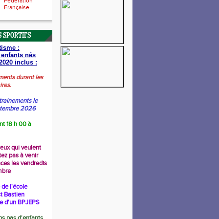
Fédération
Française
 SPORTIFS
tisme :
 enfants nés
2020 inclus :
ments durant les
ires.
trainements le
ptembre 2026
nt 18 h 00 à
ceux qui veulent
tez pas à venir
nces les vendredis
mbre
de l'école
t Bastien
re d'un BPJEPS
s pas d'enfants