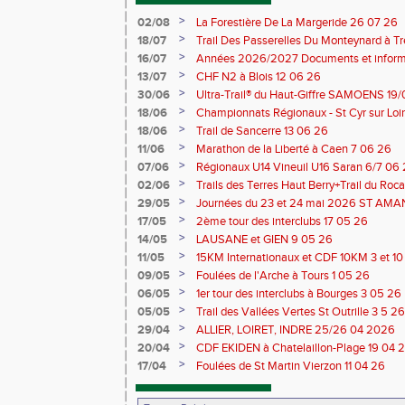
>
02/08
La Forestière De La Margeride 26 07 26
>
18/07
Trail Des Passerelles Du Monteynard à Tre
>
16/07
Années 2026/2027 Documents et inform
>
13/07
CHF N2 à Blois 12 06 26
>
30/06
Ultra-Trail® du Haut-Giffre SAMOENS 19
>
18/06
Championnats Régionaux - St Cyr sur Loir
Saran 13/14 06 26
>
18/06
Trail de Sancerre 13 06 26
>
11/06
Marathon de la Liberté à Caen 7 06 26
>
07/06
Régionaux U14 Vineuil U16 Saran 6/7 06
>
02/06
Trails des Terres Haut Berry+Trail du 
du Berry 30/31 05 2026
>
29/05
Journées du 23 et 24 mai 2026 ST A
>
17/05
2ème tour des interclubs 17 05 26
>
14/05
LAUSANE et GIEN 9 05 26
>
11/05
15KM Internationaux et CDF 10KM 3 et 1
>
09/05
Foulées de l'Arche à Tours 1 05 26
>
06/05
1er tour des interclubs à Bourges 3 05 26
>
05/05
Trail des Vallées Vertes St Outrille 3 5 26
>
29/04
ALLIER, LOIRET, INDRE 25/26 04 2026
>
20/04
CDF EKIDEN à Chatelaillon-Plage 19 04 
>
17/04
Foulées de St Martin Vierzon 11 04 26