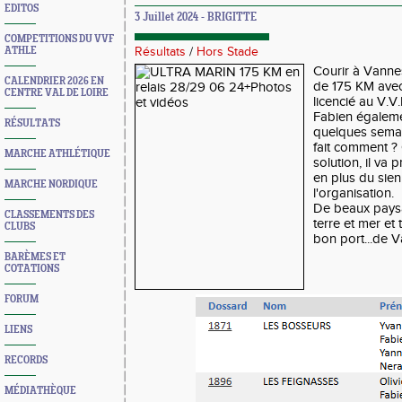
EDITOS
3 Juillet 2024 - BRIGITTE
COMPETITIONS DU VVF
ATHLE
Résultats
/
Hors Stade
Courir à Vannes
CALENDRIER 2026 EN
de 175 KM avec 
CENTRE VAL DE LOIRE
licencié au V.V.
Fabien égaleme
RÉSULTATS
quelques semai
fait comment ? O
MARCHE ATHLÉTIQUE
solution, il va 
en plus du sien
MARCHE NORDIQUE
l'organisation.
De beaux pays
CLASSEMENTS DES
terre et mer et
CLUBS
bon port...de 
BARÈMES ET
COTATIONS
FORUM
LIENS
RECORDS
MÉDIATHÈQUE