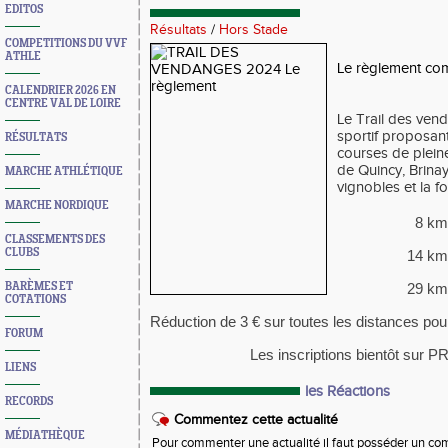
EDITOS
Résultats
/
Hors Stade
COMPETITIONS DU VVF
ATHLE
Le règlement co
CALENDRIER 2026 EN
CENTRE VAL DE LOIRE
Le Trail des ven
sportif proposan
RÉSULTATS
courses de pleine
de Quincy, Brinay,
MARCHE ATHLÉTIQUE
vignobles et la fo
MARCHE NORDIQUE
8 km
CLASSEMENTS DES
CLUBS
14 k
BARÈMES ET
29 k
COTATIONS
Réduction de 3 € sur toutes les distances pou
FORUM
Les inscriptions bientôt sur
LIENS
les Réactions
RECORDS
Commentez cette actualité
MÉDIATHÈQUE
Pour commenter une actualité il faut posséder un compt