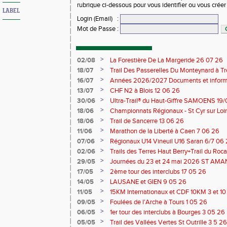
rubrique ci-dessous pour vous identifier ou vous crée
LABEL
Login (Email)
:
Mot de Passe
:
>
02/08
La Forestière De La Margeride 26 07 26
>
18/07
Trail Des Passerelles Du Monteynard à Tre
>
16/07
Années 2026/2027 Documents et inform
>
13/07
CHF N2 à Blois 12 06 26
>
30/06
Ultra-Trail® du Haut-Giffre SAMOENS 19
>
18/06
Championnats Régionaux - St Cyr sur Loir
Saran 13/14 06 26
>
18/06
Trail de Sancerre 13 06 26
>
11/06
Marathon de la Liberté à Caen 7 06 26
>
07/06
Régionaux U14 Vineuil U16 Saran 6/7 06
>
02/06
Trails des Terres Haut Berry+Trail du 
du Berry 30/31 05 2026
>
29/05
Journées du 23 et 24 mai 2026 ST A
>
17/05
2ème tour des interclubs 17 05 26
>
14/05
LAUSANE et GIEN 9 05 26
>
11/05
15KM Internationaux et CDF 10KM 3 et 1
>
09/05
Foulées de l'Arche à Tours 1 05 26
>
06/05
1er tour des interclubs à Bourges 3 05 26
>
05/05
Trail des Vallées Vertes St Outrille 3 5 26