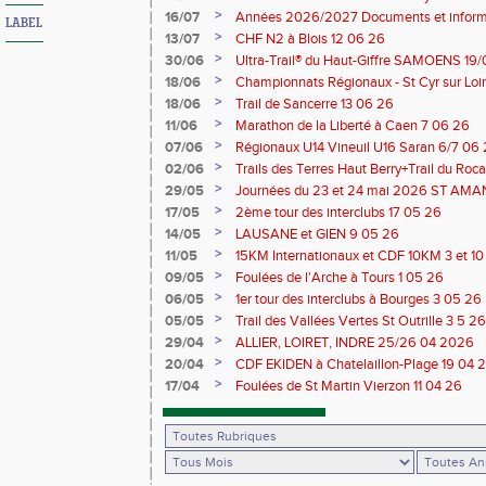
>
16/07
Années 2026/2027 Documents et inform
LABEL
>
13/07
CHF N2 à Blois 12 06 26
>
30/06
Ultra-Trail® du Haut-Giffre SAMOENS 19
>
18/06
Championnats Régionaux - St Cyr sur Loir
Saran 13/14 06 26
>
18/06
Trail de Sancerre 13 06 26
>
11/06
Marathon de la Liberté à Caen 7 06 26
>
07/06
Régionaux U14 Vineuil U16 Saran 6/7 06
>
02/06
Trails des Terres Haut Berry+Trail du 
du Berry 30/31 05 2026
>
29/05
Journées du 23 et 24 mai 2026 ST A
>
17/05
2ème tour des interclubs 17 05 26
>
14/05
LAUSANE et GIEN 9 05 26
>
11/05
15KM Internationaux et CDF 10KM 3 et 1
>
09/05
Foulées de l'Arche à Tours 1 05 26
>
06/05
1er tour des interclubs à Bourges 3 05 26
>
05/05
Trail des Vallées Vertes St Outrille 3 5 26
>
29/04
ALLIER, LOIRET, INDRE 25/26 04 2026
>
20/04
CDF EKIDEN à Chatelaillon-Plage 19 04 
>
17/04
Foulées de St Martin Vierzon 11 04 26