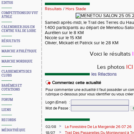
EDITOS
Résultats
/
Hors Stade
COMPETITIONS DU VVF
ATHLE
Samedi après-midi, le Trail des Terres du Haut
CALENDRIER 2026 EN
1.400 participants au départ de Menetou-Salon
CENTRE VAL DE LOIRE
Aurélien sur le 8 KM
Nicole sur le 15 KM
RÉSULTATS
Olivier, Mickaël et Patrick sur le 28 KM
MARCHE ATHLÉTIQUE
Voici le résultats
MARCHE NORDIQUE
Les photos
ICI
CLASSEMENTS DES
les Réactions
CLUBS
Commentez cette actualité
BARÈMES ET
COTATIONS
Pour commenter une actualité il faut posséder un compt
rubrique ci-dessous pour vous identifier ou vous crée
FORUM
Login (Email)
:
Mot de Passe
:
LIENS
RECORDS
>
02/08
La Forestière De La Margeride 26 07 26
MÉDIATHÈQUE
>
18/07
Trail Des Passerelles Du Monteynard à Tre