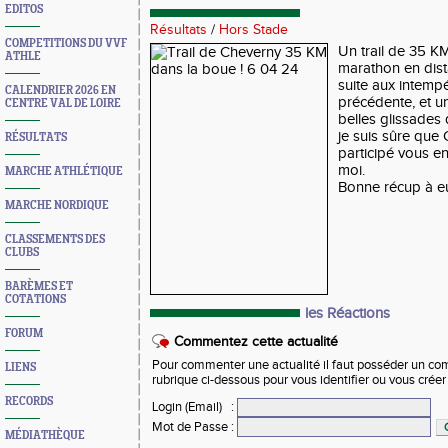
EDITOS
Résultats
/
Hors Stade
COMPETITIONS DU VVF
Un trail de 35 KM
ATHLE
marathon en dis
suite aux intemp
CALENDRIER 2026 EN
précédente, et un
CENTRE VAL DE LOIRE
belles glissades 
je suis sûre que 
RÉSULTATS
participé vous e
moi.
MARCHE ATHLÉTIQUE
Bonne récup à e
MARCHE NORDIQUE
CLASSEMENTS DES
CLUBS
BARÈMES ET
COTATIONS
les Réactions
FORUM
Commentez cette actualité
Pour commenter une actualité il faut posséder un compt
LIENS
rubrique ci-dessous pour vous identifier ou vous crée
RECORDS
Login (Email)
:
Mot de Passe
:
MÉDIATHÈQUE