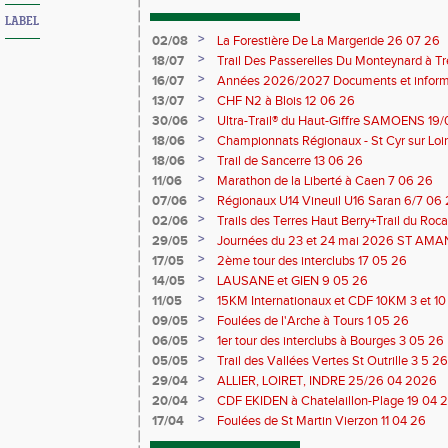
LABEL
>
02/08
La Forestière De La Margeride 26 07 26
>
18/07
Trail Des Passerelles Du Monteynard à Tre
>
16/07
Années 2026/2027 Documents et inform
>
13/07
CHF N2 à Blois 12 06 26
>
30/06
Ultra-Trail® du Haut-Giffre SAMOENS 19
>
18/06
Championnats Régionaux - St Cyr sur Loir
Saran 13/14 06 26
>
18/06
Trail de Sancerre 13 06 26
>
11/06
Marathon de la Liberté à Caen 7 06 26
>
07/06
Régionaux U14 Vineuil U16 Saran 6/7 06
>
02/06
Trails des Terres Haut Berry+Trail du 
du Berry 30/31 05 2026
>
29/05
Journées du 23 et 24 mai 2026 ST A
>
17/05
2ème tour des interclubs 17 05 26
>
14/05
LAUSANE et GIEN 9 05 26
>
11/05
15KM Internationaux et CDF 10KM 3 et 1
>
09/05
Foulées de l'Arche à Tours 1 05 26
>
06/05
1er tour des interclubs à Bourges 3 05 26
>
05/05
Trail des Vallées Vertes St Outrille 3 5 26
>
29/04
ALLIER, LOIRET, INDRE 25/26 04 2026
>
20/04
CDF EKIDEN à Chatelaillon-Plage 19 04 
>
17/04
Foulées de St Martin Vierzon 11 04 26