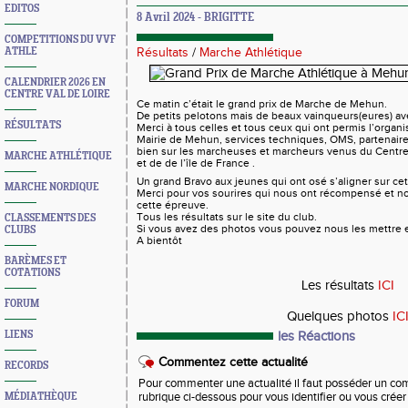
EDITOS
8 Avril 2024 - BRIGITTE
COMPETITIONS DU VVF
ATHLE
Résultats
/
Marche Athlétique
CALENDRIER 2026 EN
CENTRE VAL DE LOIRE
Ce matin c’était le grand prix de Marche de Mehun.
De petits pelotons mais de beaux vainqueurs(eures) av
RÉSULTATS
Merci à tous celles et tous ceux qui ont permis l’organi
Mairie de Mehun, services techniques, OMS, partenaires
bien sur les marcheuses et marcheurs venus du Centr
MARCHE ATHLÉTIQUE
et de de l’île de France .
Un grand Bravo aux jeunes qui ont osé s’aligner sur ce
MARCHE NORDIQUE
Merci pour vos sourires qui nous ont récompensé et n
cette épreuve.
Tous les résultats sur le site du club.
CLASSEMENTS DES
Si vous avez des photos vous pouvez nous les mettre
CLUBS
A bientôt
Philippe
BARÈMES ET
COTATIONS
Les résultats
ICI
FORUM
Quelques photos
IC
les Réactions
LIENS
Commentez cette actualité
RECORDS
Pour commenter une actualité il faut posséder un compt
rubrique ci-dessous pour vous identifier ou vous crée
MÉDIATHÈQUE