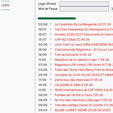
Login (Email)
:
LABEL
Mot de Passe
:
>
02/08
La Forestière De La Margeride 26 07 26
>
18/07
Trail Des Passerelles Du Monteynard à Tre
>
16/07
Années 2026/2027 Documents et inform
>
13/07
CHF N2 à Blois 12 06 26
>
30/06
Ultra-Trail® du Haut-Giffre SAMOENS 19
>
18/06
Championnats Régionaux - St Cyr sur Loir
Saran 13/14 06 26
>
18/06
Trail de Sancerre 13 06 26
>
11/06
Marathon de la Liberté à Caen 7 06 26
>
07/06
Régionaux U14 Vineuil U16 Saran 6/7 06
>
02/06
Trails des Terres Haut Berry+Trail du 
du Berry 30/31 05 2026
>
29/05
Journées du 23 et 24 mai 2026 ST A
>
17/05
2ème tour des interclubs 17 05 26
>
14/05
LAUSANE et GIEN 9 05 26
>
11/05
15KM Internationaux et CDF 10KM 3 et 1
>
09/05
Foulées de l'Arche à Tours 1 05 26
>
06/05
1er tour des interclubs à Bourges 3 05 26
>
05/05
Trail des Vallées Vertes St Outrille 3 5 26
>
29/04
ALLIER, LOIRET, INDRE 25/26 04 2026