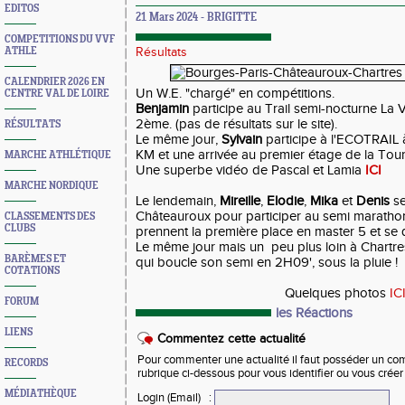
EDITOS
21 Mars 2024 - BRIGITTE
COMPETITIONS DU VVF
ATHLE
Résultats
CALENDRIER 2026 EN
Un W.E. "chargé" en compétitions.
CENTRE VAL DE LOIRE
Benjamin
participe au Trail semi-nocturne La V
2ème. (pas de résultats sur le site).
RÉSULTATS
Le même jour,
Sylvain
participe à l'ECOTRAIL à
KM et une arrivée au premier étage de la Tour E
MARCHE ATHLÉTIQUE
Une superbe vidéo de Pascal et Lamia
ICI
MARCHE NORDIQUE
Le lendemain,
Mireille
,
Elodie
,
Mika
et
Denis
s
Châteauroux pour participer au semi marathon.
CLASSEMENTS DES
CLUBS
prennent la première place en master 5 et se q
Le même jour mais un peu plus loin à Chartr
BARÈMES ET
qui boucle son semi en 2H09', sous la pluie !
COTATIONS
Quelques photos
IC
FORUM
les Réactions
LIENS
Commentez cette actualité
Pour commenter une actualité il faut posséder un compt
RECORDS
rubrique ci-dessous pour vous identifier ou vous crée
MÉDIATHÈQUE
Login (Email)
: