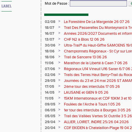
Mot de Passe
:
LABEL
>
02/08
La Forestière De La Margeride 26 07 26
>
18/07
Trail Des Passerelles Du Monteynard à Tre
>
16/07
Années 2026/2027 Documents et inform
>
13/07
CHF N2 à Blois 12 06 26
>
30/06
Ultra-Trail® du Haut-Giffre SAMOENS 19
>
18/06
Championnats Régionaux - St Cyr sur Loir
Saran 13/14 06 26
>
18/06
Trail de Sancerre 13 06 26
>
11/06
Marathon de la Liberté à Caen 7 06 26
>
07/06
Régionaux U14 Vineuil U16 Saran 6/7 06
>
02/06
Trails des Terres Haut Berry+Trail du 
du Berry 30/31 05 2026
>
29/05
Journées du 23 et 24 mai 2026 ST A
>
17/05
2ème tour des interclubs 17 05 26
>
14/05
LAUSANE et GIEN 9 05 26
>
11/05
15KM Internationaux et CDF 10KM 3 et 1
>
09/05
Foulées de l'Arche à Tours 1 05 26
>
06/05
1er tour des interclubs à Bourges 3 05 26
>
05/05
Trail des Vallées Vertes St Outrille 3 5 26
>
29/04
ALLIER, LOIRET, INDRE 25/26 04 2026
>
20/04
CDF EKIDEN à Chatelaillon-Plage 19 04 