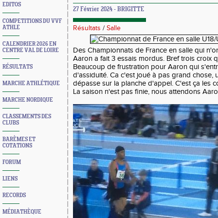
EDITOS
27 Février 2024 - BRIGITTE
COMPETITIONS DU VVF
ATHLE
Résultats
/
Salle
CALENDRIER 2026 EN
Des Championnats de France en salle qui n'on
CENTRE VAL DE LOIRE
Aaron a fait 3 essais mordus. Bref trois croix q
Beaucoup de frustration pour Aaron qui s'en
RÉSULTATS
d'assiduité. Ca c'est joué à pas grand chose,
dépasse sur la planche d'appel. C'est ça les 
MARCHE ATHLÉTIQUE
La saison n'est pas finie, nous attendons Aaron
MARCHE NORDIQUE
CLASSEMENTS DES
CLUBS
BARÈMES ET
COTATIONS
FORUM
LIENS
RECORDS
MÉDIATHÈQUE