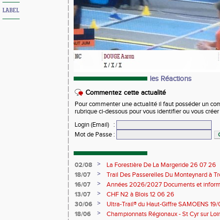
LABEL
les Réactions
Commentez cette actualité
Pour commenter une actualité il faut posséder un compt
rubrique ci-dessous pour vous identifier ou vous crée
Login (Email)
:
Mot de Passe
:
>
02/08
La Forestière De La Margeride 26 07 26
>
18/07
Trail Des Passerelles Du Monteynard à Tre
>
16/07
Années 2026/2027 Documents et inform
>
13/07
CHF N2 à Blois 12 06 26
>
30/06
Ultra-Trail® du Haut-Giffre SAMOENS 19
>
18/06
Championnats Régionaux - St Cyr sur Loir