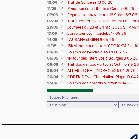
Saran 13/14 06 26
>
18/06
Trail de Sancerre 13 06 26
>
11/06
Marathon de la Liberté à Caen 7 06 26
>
07/06
Régionaux U14 Vineuil U16 Saran 6/7 06
>
02/06
Trails des Terres Haut Berry+Trail du 
du Berry 30/31 05 2026
>
29/05
Journées du 23 et 24 mai 2026 ST A
>
17/05
2ème tour des interclubs 17 05 26
>
14/05
LAUSANE et GIEN 9 05 26
>
11/05
15KM Internationaux et CDF 10KM 3 et 1
>
09/05
Foulées de l'Arche à Tours 1 05 26
>
06/05
1er tour des interclubs à Bourges 3 05 26
>
05/05
Trail des Vallées Vertes St Outrille 3 5 26
>
29/04
ALLIER, LOIRET, INDRE 25/26 04 2026
>
20/04
CDF EKIDEN à Chatelaillon-Plage 19 04 
>
17/04
Foulées de St Martin Vierzon 11 04 26