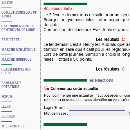
EDITOS
Résultats
/
Salle
COMPETITIONS DU VVF
Le 3 février dernier tous en salle pour nos jeun
ATHLE
Bourges au gymnase Jules Ladoumegue que s
du club.
CALENDRIER 2026 EN
Competition destinée aux Eveil Athlé et poussi
CENTRE VAL DE LOIRE
Les résultats
ICI
RÉSULTATS
Le lendemain c'est à Fleury les Aubrais que S
triathlon en salle qualificatif pour les régionaux
MARCHE ATHLÉTIQUE
Lors de cette journée, Samson a choisi la long
haies. Il totalise 50 points.
MARCHE NORDIQUE
Les résultats
ICI
CLASSEMENTS DES
CLUBS
les Réactions
BARÈMES ET
COTATIONS
Commentez cette actualité
Pour commenter une actualité il faut posséder un compt
FORUM
rubrique ci-dessous pour vous identifier ou vous crée
LIENS
Login (Email)
:
Mot de Passe
:
RECORDS
MÉDIATHÈQUE