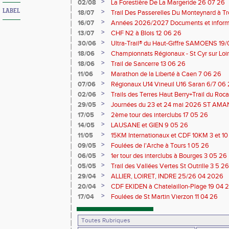
>
02/08
La Forestière De La Margeride 26 07 26
LABEL
>
18/07
Trail Des Passerelles Du Monteynard à Tre
>
16/07
Années 2026/2027 Documents et inform
>
13/07
CHF N2 à Blois 12 06 26
>
30/06
Ultra-Trail® du Haut-Giffre SAMOENS 19
>
18/06
Championnats Régionaux - St Cyr sur Loir
Saran 13/14 06 26
>
18/06
Trail de Sancerre 13 06 26
>
11/06
Marathon de la Liberté à Caen 7 06 26
>
07/06
Régionaux U14 Vineuil U16 Saran 6/7 06
>
02/06
Trails des Terres Haut Berry+Trail du 
du Berry 30/31 05 2026
>
29/05
Journées du 23 et 24 mai 2026 ST A
>
17/05
2ème tour des interclubs 17 05 26
>
14/05
LAUSANE et GIEN 9 05 26
>
11/05
15KM Internationaux et CDF 10KM 3 et 1
>
09/05
Foulées de l'Arche à Tours 1 05 26
>
06/05
1er tour des interclubs à Bourges 3 05 26
>
05/05
Trail des Vallées Vertes St Outrille 3 5 26
>
29/04
ALLIER, LOIRET, INDRE 25/26 04 2026
>
20/04
CDF EKIDEN à Chatelaillon-Plage 19 04 
>
17/04
Foulées de St Martin Vierzon 11 04 26