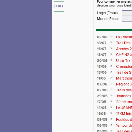
Pour commenter une actual
dessous pour vous identi
LABEL
Login (Email)
:
Mot de Passe
:
>
02/08
La Forest
>
18/07
Trail Des
>
16/07
Années 2
>
13/07
CHF N2 à 
>
30/06
Ultra-Tra
>
18/06
Championn
Saran 13/
>
18/06
Trail de 
>
11/06
Marathon 
>
07/06
Régionaux
>
02/06
Trails de
du Berry
>
29/05
Journées
>
17/05
2ème tour
>
14/05
LAUSANE 
>
11/05
15KM Int
>
09/05
Foulées d
>
06/05
1er tour 
>
05/05
Trail des 