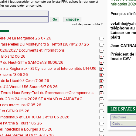
ité il faut posséder un compte sur le site FFA, utilisez la rubrique ci-
nés après 202
fier ou vous créer un compte.
Pour plus d'inf
|
vvfathle@yah
mot de passe oublié ?
téléphone au 
Laisser un me
plait)
ière De La Margeride 26 07 26
 Passerelles Du Monteynard à Treffort (38) 11/12 07 26
Jean CATINA
026/2027 Documents et informations
Président de 
Blois 12 06 26
locale CAV
il® du Haut-Giffre SAMOENS 19/06/26
ats Régionaux - St Cyr sur Loire et Intercomités U14-U16
14 06 26
Sancerre 13 06 26
de la Liberté à Caen 7 06 26
 U14 Vineuil U16 Saran 6/7 06 26
s Terres Haut Berry+Trail du Rocamadour+Championnats
 30/31 05 2026
 du 23 et 24 mai 2026 ST AMAND et AMBAZAC
 des interclubs 17 05 26
LES ESPACES
et GIEN 9 05 26
ernationaux et CDF 10KM 3 et 10 05 2026
e l'Arche à Tours 1 05 26
des interclubs à Bourges 3 05 26
Vallées Vertes St Outrille 3 5 26