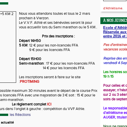
d'Athlétisme.
Nous vous attendons toutes et tous le 2 mars
prochain à Vierzon.
A NOS JEUNES
Le V.V.F. Athlé et ses bénévoles seront là pour
vous accueillir lors du Semi marathon ou le 5 KM..
Ecole d'Athlé
Réservée aux
Prix des inscriptions :
entre 2016 et 
Départ 14H50
Pas d'entraine
5 KM
: 12 € pour les non-licenciés FFA
vacances scola
9 € pour les licenciés FFA
Reprise des en
Départ 15H00
vendredi 4 Se
Semi-marathon
: 17 € pour les non-licenciés FFA
14 € pour les licenciés FFA
Les horaires so
19 h 15
Les inscriptions seront à faire sur le site
:
PROTIMING
Pour celles et 
essayer, n'hési
 possible maximum 30 minutes avant le départ de la course Prix
sur 2 ou 3 séa
s licenciés FFA avec une majoration de 3 € soit : 15 € pour le
soirs de septe
 semi-marathon.
Le règlement complet
ICI
Le responsable 
urs dans l'onglet à gauche : compétition du VVF Athle.
d'athlétisme es
les Réactions
AUGER, titulai
actualité
Nous ne prenon