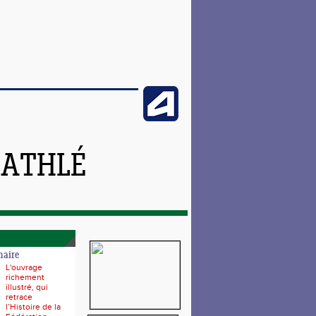
 ATHLÉ
naire
L'ouvrage
richement
illustré, qui
retrace
l’Histoire de la