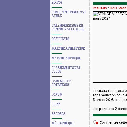
EDITOS
Résultats
/
Hors Stade
COMPETITIONS DU VVF
ATHLE
CALENDRIER 2026 EN
CENTRE VAL DE LOIRE
RÉSULTATS
MARCHE ATHLÉTIQUE
MARCHE NORDIQUE
CLASSEMENTS DES
CLUBS
BARÈMES ET
COTATIONS
Inscription sur place
FORUM
sans réduction pour le
5 km et 20 € pour le
LIENS
Les plans des 2 parco
RECORDS
Commentez cette 
MÉDIATHÈQUE