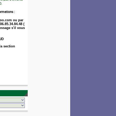
0.
ormations :
oo.com ou par
06.85.34.84.48 (
ssage s'il vous
UD
la section