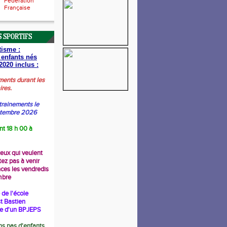
Fédération
Française
 SPORTIFS
tisme :
 enfants nés
2020 inclus :
ments durant les
ires.
trainements le
ptembre 2026
nt 18 h 00 à
ceux qui veulent
tez pas à venir
nces les vendredis
mbre
de l'école
t Bastien
re d'un BPJEPS
s pas d'enfants