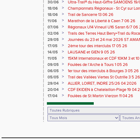
>
30/06
Ultra-Trail® du Haut-Giffre SAMOENS 19
>
18/06
Championnats Régionaux - St Cyr sur Loir
Saran 13/14 06 26
>
18/06
Trail de Sancerre 13 06 26
>
11/06
Marathon de la Liberté à Caen 7 06 26
>
07/06
Régionaux U14 Vineuil U16 Saran 6/7 06
>
02/06
Trails des Terres Haut Berry+Trail du 
du Berry 30/31 05 2026
>
29/05
Journées du 23 et 24 mai 2026 ST A
>
17/05
2ème tour des interclubs 17 05 26
>
14/05
LAUSANE et GIEN 9 05 26
>
11/05
15KM Internationaux et CDF 10KM 3 et 1
>
09/05
Foulées de l'Arche à Tours 1 05 26
>
06/05
1er tour des interclubs à Bourges 3 05 26
>
05/05
Trail des Vallées Vertes St Outrille 3 5 26
>
29/04
ALLIER, LOIRET, INDRE 25/26 04 2026
>
20/04
CDF EKIDEN à Chatelaillon-Plage 19 04 
>
17/04
Foulées de St Martin Vierzon 11 04 26