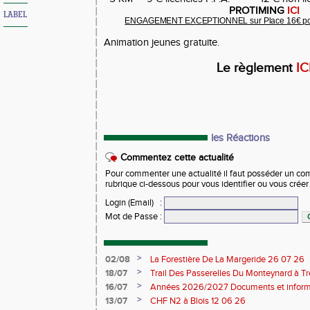
PROTIMING
ICI
LABEL
ENGAGEMENT EX
CE
PTIONNEL sur Plac
e
16€
po
Animation jeunes gratuite.
Le règlement
IC
les Réactions
Commentez cette actualité
Pour commenter une actualité il faut posséder un compt
rubrique ci-dessous pour vous identifier ou vous crée
Login (Email)
:
Mot de Passe
:
>
02/08
La Forestière De La Margeride 26 07 26
>
18/07
Trail Des Passerelles Du Monteynard à Tre
>
16/07
Années 2026/2027 Documents et inform
>
13/07
CHF N2 à Blois 12 06 26