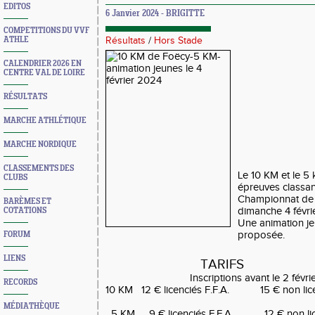
EDITOS
6 Janvier 2024 - BRIGITTE
COMPETITIONS DU VVF
ATHLE
Résultats
/
Hors Stade
CALENDRIER 2026 EN
CENTRE VAL DE LOIRE
RÉSULTATS
MARCHE ATHLÉTIQUE
MARCHE NORDIQUE
CLASSEMENTS DES
Le 10 KM et le 5
CLUBS
épreuves classan
Championnat de 
BARÈMES ET
dimanche 4 févri
COTATIONS
Une animation j
proposée.
FORUM
LIENS
TARIFS
Inscriptions avant le 2 févr
RECORDS
10 KM 12 € licenciés F.F.A. 15 € non li
MÉDIATHÈQUE
5 KM 9 € licenciés F.F.A. 12 € non lic