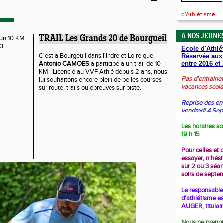
d'Athlétisme.
A NOS JEUNES
TRAIL Les Grands 20 de Bourgueil
Ecole d'Athlé
C'est à Bourgeuil dans l'Indre et Loire que
Réservée aux
Antonio CAMOES
a participé a un trail de 10
entre 2016 et 
KM. Licencié au VVF Athlé depuis 2 ans, nous
Pas d'entraine
lui souhaitons encore plein de belles courses
vacances scola
sur route, trails ou épreuves sur piste.
Reprise des en
vendredi 4 Se
Les horaires so
19 h 15
Pour celles et 
essayer, n'hési
sur 2 ou 3 séa
soirs de septe
Le responsable 
d'athlétisme es
AUGER, titulai
Nous ne prenon