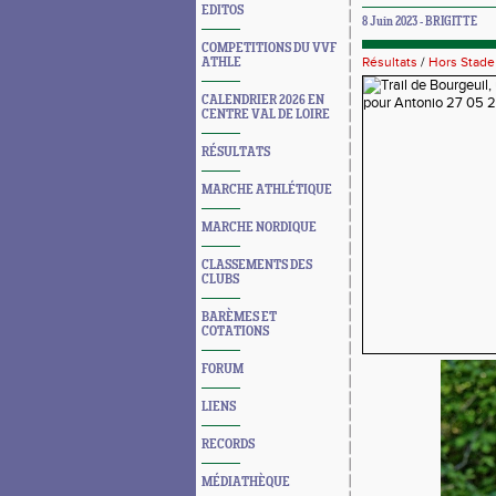
EDITOS
8 Juin 2023 - BRIGITTE
COMPETITIONS DU VVF
Résultats
/
Hors Stade
ATHLE
CALENDRIER 2026 EN
CENTRE VAL DE LOIRE
RÉSULTATS
MARCHE ATHLÉTIQUE
MARCHE NORDIQUE
CLASSEMENTS DES
CLUBS
BARÈMES ET
COTATIONS
FORUM
LIENS
RECORDS
MÉDIATHÈQUE