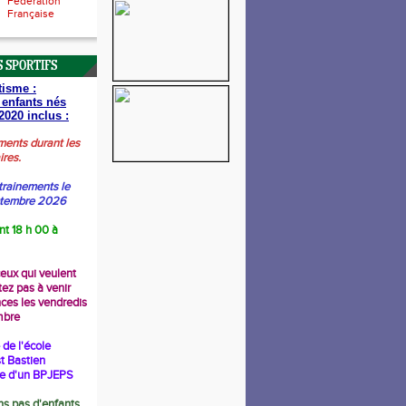
Fédération
Française
 SPORTIFS
tisme :
 enfants nés
2020 inclus :
ments durant les
ires.
trainements le
ptembre 2026
nt 18 h 00 à
ceux qui veulent
tez pas à venir
nces les vendredis
mbre
de l'école
t Bastien
re d'un BPJEPS
s pas d'enfants