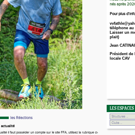
nés après 202
Pour plus d'inf
vvfathle@yah
téléphone au 
Laisser un me
plait)
Jean CATINA
Président de 
locale CAV
LES ESPACES
les Réactions
actualité
ité il faut posséder un compte sur le site FFA, utilisez la rubrique ci-