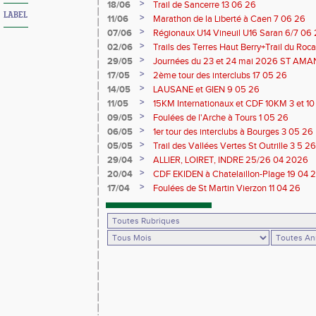
Saran 13/14 06 26
>
18/06
Trail de Sancerre 13 06 26
LABEL
>
11/06
Marathon de la Liberté à Caen 7 06 26
>
07/06
Régionaux U14 Vineuil U16 Saran 6/7 06
>
02/06
Trails des Terres Haut Berry+Trail du 
du Berry 30/31 05 2026
>
29/05
Journées du 23 et 24 mai 2026 ST A
>
17/05
2ème tour des interclubs 17 05 26
>
14/05
LAUSANE et GIEN 9 05 26
>
11/05
15KM Internationaux et CDF 10KM 3 et 1
>
09/05
Foulées de l'Arche à Tours 1 05 26
>
06/05
1er tour des interclubs à Bourges 3 05 26
>
05/05
Trail des Vallées Vertes St Outrille 3 5 26
>
29/04
ALLIER, LOIRET, INDRE 25/26 04 2026
>
20/04
CDF EKIDEN à Chatelaillon-Plage 19 04 
>
17/04
Foulées de St Martin Vierzon 11 04 26