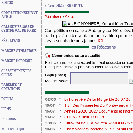
EDITOS
9 Avril 2023 - BRIGITTE
COMPETITIONS DU VVF
ATHLE
Résultats
/
Salle
CALENDRIER 2026 EN
Compétition en salle à Aubigny sur Nère, éveil
CENTRE VAL DE LOIRE
participé à un kid athlé ou un triathlon pour l
Les résultats de nos jeunes
ICI
RÉSULTATS
les Réactions
MARCHE ATHLÉTIQUE
Commentez cette actualité
MARCHE NORDIQUE
Pour commenter une actualité il faut posséder un compt
rubrique ci-dessous pour vous identifier ou vous crée
CLASSEMENTS DES
Login (Email)
:
CLUBS
Mot de Passe
:
BARÈMES ET
COTATIONS
>
FORUM
02/08
La Forestière De La Margeride 26 07 26
>
18/07
Trail Des Passerelles Du Monteynard à Tre
LIENS
>
16/07
Années 2026/2027 Documents et inform
>
13/07
CHF N2 à Blois 12 06 26
RECORDS
>
30/06
Ultra-Trail® du Haut-Giffre SAMOENS 19
>
18/06
Championnats Régionaux - St Cyr sur Loir
MÉDIATHÈQUE