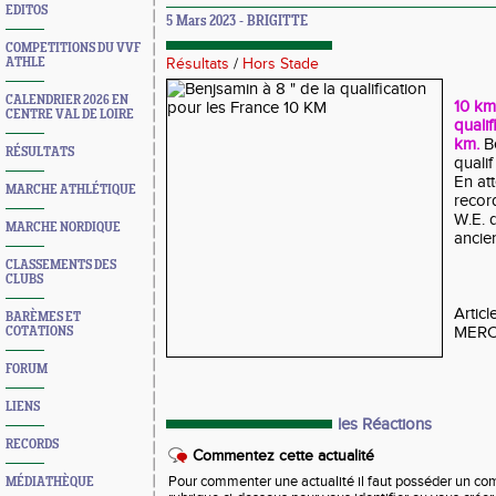
EDITOS
5 Mars 2023 - BRIGITTE
COMPETITIONS DU VVF
ATHLE
Résultats
/
Hors Stade
CALENDRIER 2026 EN
10 km
CENTRE VAL DE LOIRE
qualif
km.
B
RÉSULTATS
quali
En at
MARCHE ATHLÉTIQUE
record
W.E. 
MARCHE NORDIQUE
ancie
CLASSEMENTS DES
CLUBS
Articl
BARÈMES ET
MER
COTATIONS
FORUM
LIENS
les Réactions
RECORDS
Commentez cette actualité
Pour commenter une actualité il faut posséder un compt
MÉDIATHÈQUE