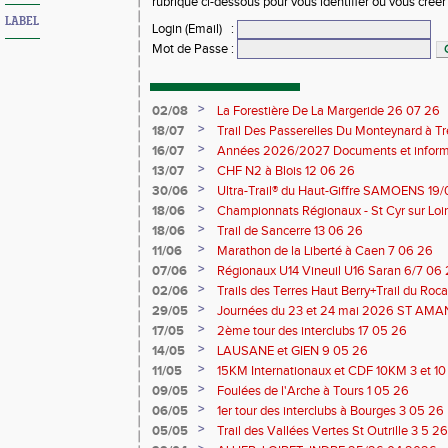
rubrique ci-dessous pour vous identifier ou vous crée
LABEL
Login (Email)
:
Mot de Passe
:
>
02/08
La Forestière De La Margeride 26 07 26
>
18/07
Trail Des Passerelles Du Monteynard à Tre
>
16/07
Années 2026/2027 Documents et inform
>
13/07
CHF N2 à Blois 12 06 26
>
30/06
Ultra-Trail® du Haut-Giffre SAMOENS 19
>
18/06
Championnats Régionaux - St Cyr sur Loir
Saran 13/14 06 26
>
18/06
Trail de Sancerre 13 06 26
>
11/06
Marathon de la Liberté à Caen 7 06 26
>
07/06
Régionaux U14 Vineuil U16 Saran 6/7 06
>
02/06
Trails des Terres Haut Berry+Trail du 
du Berry 30/31 05 2026
>
29/05
Journées du 23 et 24 mai 2026 ST A
>
17/05
2ème tour des interclubs 17 05 26
>
14/05
LAUSANE et GIEN 9 05 26
>
11/05
15KM Internationaux et CDF 10KM 3 et 1
>
09/05
Foulées de l'Arche à Tours 1 05 26
>
06/05
1er tour des interclubs à Bourges 3 05 26
>
05/05
Trail des Vallées Vertes St Outrille 3 5 26