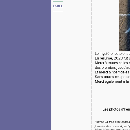
LABEL
Le mystère reste enti
En résumé, 2023 fut une
Merci à toutes celles 
des premiers jusqu'au
Et merci à nos fidèle
Sans toutes ces perso
Merci également à la v
Les photos d'Irè
"Après un très gros samedi
journée de course à pied 
Merci à Vierzon pour son 