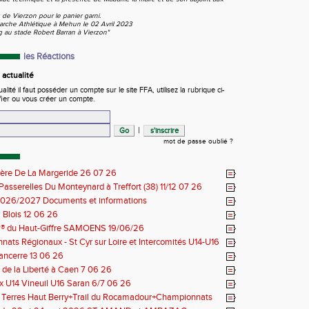
e de Vierzon pour le panier garni.
arche Athlétique à Mehun le 02 Avril 2023
g au stade Robert Barran à Vierzon"
les Réactions
actualité
ité il faut posséder un compte sur le site FFA, utilisez la rubrique ci-
fier ou vous créer un compte.
|
mot de passe oublié ?
ière De La Margeride 26 07 26
 Passerelles Du Monteynard à Treffort (38) 11/12 07 26
026/2027 Documents et informations
Blois 12 06 26
il® du Haut-Giffre SAMOENS 19/06/26
ats Régionaux - St Cyr sur Loire et Intercomités U14-U16
14 06 26
Sancerre 13 06 26
de la Liberté à Caen 7 06 26
 U14 Vineuil U16 Saran 6/7 06 26
s Terres Haut Berry+Trail du Rocamadour+Championnats
 30/31 05 2026