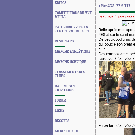
EDITOS
4 Mars 2023 - BRIGITTE
COMPETITIONS DU VVF
Résultats
/
Hors Stade
ATHLE
CALENDRIER 2026 EN
Belle après midi sport
CENTRE VAL DE LOIRE
(93) et sur le semi ma
De beaux podiums, des
RÉSULTATS
qui boucle son premi
club.
MARCHE ATHLÉTIQUE
Des chronos améliorés
retrouver à l'arrivée, 
MARCHE NORDIQUE
CLASSEMENTS DES
CLUBS
BARÈMES ET
COTATIONS
FORUM
LIENS
RECORDS
En parlant d'arrivée c'
MÉDIATHÈQUE