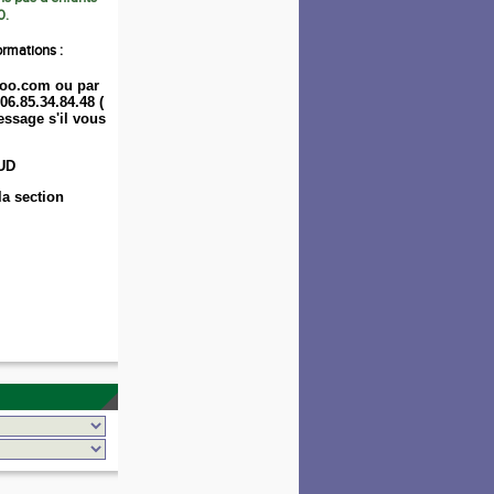
0.
ormations :
oo.com ou par
06.85.34.84.48 (
ssage s'il vous
UD
la section