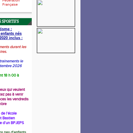
Fédération
Française
 SPORTIFS
tisme :
 enfants nés
2020 inclus :
ments durant les
ires.
trainements le
ptembre 2026
nt 18 h 00 à
ceux qui veulent
tez pas à venir
nces les vendredis
mbre
de l'école
t Bastien
re d'un BPJEPS
s pas d'enfants