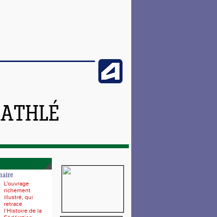
 ATHLÉ
naire
L'ouvrage
richement
illustré, qui
retrace
l’Histoire de la