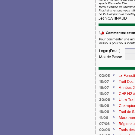
sports Wendelin Kim.
Merci à l'office de tourism
Prochains rendez-vous : M
Le 15 Avril pour un meetin
Jean CATINAUD
Commentez cette 
Pour commenter une actual
dessous pour vous identi
Login (Email)
:
Mot de Passe
:
>
02/08
La Forest
>
18/07
Trail Des
>
16/07
Années 2
>
13/07
CHF N2 à 
>
30/06
Ultra-Tra
>
18/06
Championn
Saran 13/
>
18/06
Trail de 
>
11/06
Marathon 
>
07/06
Régionaux
>
02/06
Trails de
du Berry