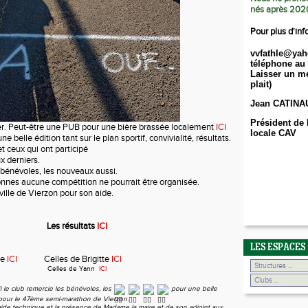
nés après 202
Pour plus d'inf
vvfathle@yah
téléphone au 
Laisser un me
plait)
Jean CATINA
Président de 
er. Peut-être une PUB pour une bière brassée localement
ICI
locale CAV
 belle édition tant sur le plan sportif, convivialité, résultats.
et ceux qui ont participé
x derniers.
s bénévoles, les nouveaux aussi.
nnes aucune compétition ne pourrait être organisée.
ille de Vierzon pour son aide.
Les résultats
ICI
LES ESPACES
ne
ICI
Celles de Brigitte
ICI
Celles de Yann
ICI
 le club remercie les bénévoles, les
pour une belle
pour le 47ème semi-marathon de Vierzon.
aide technique et la présence de Madame la maire et de son adjoint aux