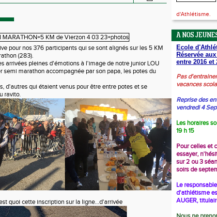
d'Athlétisme.
A NOS JEUNES
Ecole d'Athlé
ive pour nos 376 participants qui se sont alignés sur les 5 KM
Réservée aux
rathon (283).
entre 2016 et 
 arrivées pleines d'émotions à l'image de notre junior LOU
er semi marathon accompagnée par son papa, les potes du
Pas d'entraine
vacances scola
, d'autres qui étaient venus pour être entre potes et se
au ravito.
Reprise des en
vendredi 4 Se
Les horaires so
19 h 15
Pour celles et 
essayer, n'hési
sur 2 ou 3 séa
soirs de septe
Le responsable 
d'athlétisme es
AUGER, titulai
est quoi cette inscription sur la ligne...d'arrivée
Nous ne prenon