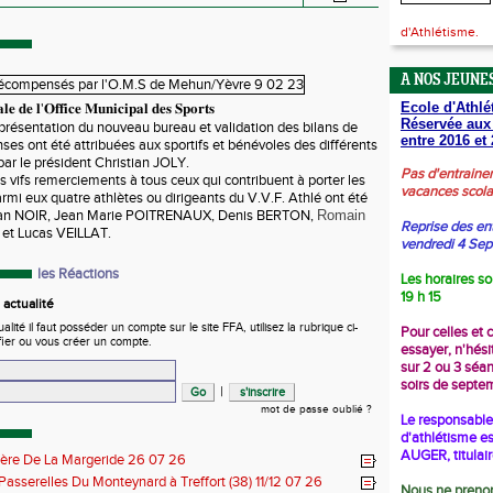
d'Athlétisme.
A NOS JEUNES
Ecole d'Athlé
𝐥𝐞 𝐝𝐞 𝐥'𝐎𝐟𝐟𝐢𝐜𝐞 𝐌𝐮𝐧𝐢𝐜𝐢𝐩𝐚𝐥 𝐝𝐞𝐬 𝐒𝐩𝐨𝐫𝐭𝐬
Réservée aux
s présentation du nouveau bureau et validation des bilans de
entre 2016 et 
ses ont été attribuées aux sportifs et bénévoles des différents
par le président Christian JOLY.
Pas d'entraine
s vifs remerciements à tous ceux qui contribuent à porter les
vacances scola
Parmi eux quatre athlètes ou dirigeants du V.V.F.
Athlé ont été
ian NOIR, Jean Marie POITRENAUX, Denis BERTON,
Romain
Reprise des en
et Lucas VEILLAT.
vendredi 4 Se
les Réactions
Les horaires so
19 h 15
actualité
ité il faut posséder un compte sur le site FFA, utilisez la rubrique ci-
Pour celles et 
fier ou vous créer un compte.
essayer, n'hési
sur 2 ou 3 séa
soirs de septe
|
mot de passe oublié ?
Le responsable 
d'athlétisme es
AUGER, titulai
ière De La Margeride 26 07 26
 Passerelles Du Monteynard à Treffort (38) 11/12 07 26
Nous ne prenon