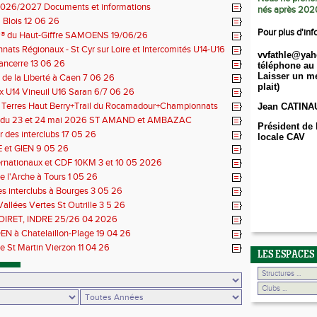
026/2027 Documents et informations
nés après 202
Blois 12 06 26
Pour plus d'inf
il® du Haut-Giffre SAMOENS 19/06/26
ats Régionaux - St Cyr sur Loire et Intercomités U14-U16
vvfathle@yah
14 06 26
Sancerre 13 06 26
téléphone au 
Laisser un me
de la Liberté à Caen 7 06 26
plait)
 U14 Vineuil U16 Saran 6/7 06 26
s Terres Haut Berry+Trail du Rocamadour+Championnats
Jean CATINA
 30/31 05 2026
 du 23 et 24 mai 2026 ST AMAND et AMBAZAC
Président de 
 des interclubs 17 05 26
locale CAV
et GIEN 9 05 26
ernationaux et CDF 10KM 3 et 10 05 2026
e l'Arche à Tours 1 05 26
des interclubs à Bourges 3 05 26
Vallées Vertes St Outrille 3 5 26
LOIRET, INDRE 25/26 04 2026
N à Chatelaillon-Plage 19 04 26
e St Martin Vierzon 11 04 26
LES ESPACES