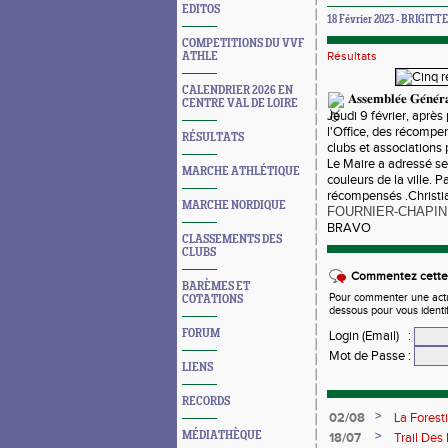
EDITOS
18 Février 2023 - BRIGITTE
COMPETITIONS DU VVF
Résultats
ATHLE
CALENDRIER 2026 EN
𝐀𝐬𝐬𝐞𝐦𝐛𝐥𝐞́𝐞 𝐆𝐞́𝐧𝐞́𝐫
CENTRE VAL DE LOIRE
Jeudi 9 février, aprè
l'Office, des récompen
RÉSULTATS
clubs et associations 
Le Maire a adressé se
MARCHE ATHLÉTIQUE
couleurs de la ville. 
récompensés .Christ
MARCHE NORDIQUE
FOURNIER-CHAPIN
BRAVO
CLASSEMENTS DES
CLUBS
Commentez cette 
BARÈMES ET
Pour commenter une actual
COTATIONS
dessous pour vous identi
FORUM
Login (Email)
:
Mot de Passe
:
LIENS
RECORDS
>
02/08
La Forest
>
MÉDIATHÈQUE
18/07
Trail Des