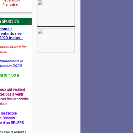
Fédération
Française
 SPORTIFS
tisme :
 enfants nés
2020 inclus :
ments durant les
ires.
trainements le
ptembre 2026
nt 18 h 00 à
ceux qui veulent
tez pas à venir
nces les vendredis
mbre
de l'école
t Bastien
re d'un BPJEPS
s pas d'enfants