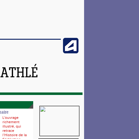
 ATHLÉ
naire
L'ouvrage
richement
illustré, qui
retrace
l’Histoire de la