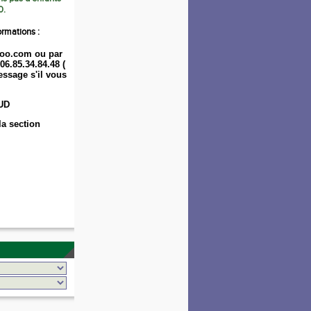
0.
ormations :
oo.com ou par
06.85.34.84.48 (
ssage s'il vous
UD
la section