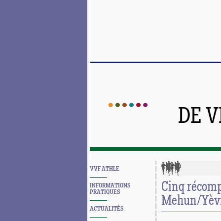
DE 
VVF ATHLE
Cinq récomp
INFORMATIONS
PRATIQUES
Mehun/Yèvr
ACTUALITÉS