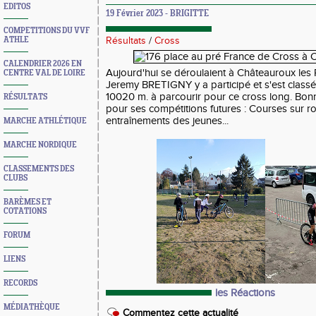
EDITOS
19 Février 2023 - BRIGITTE
COMPETITIONS DU VVF
ATHLE
Résultats
/
Cross
CALENDRIER 2026 EN
Aujourd'hui se déroulaient à Châteauroux les 
CENTRE VAL DE LOIRE
Jeremy BRETIGNY y a participé et s'est classé
10020 m. à parcourir pour ce cross long. Bon
RÉSULTATS
pour ses compétitions futures : Courses sur rou
entraînements des jeunes...
MARCHE ATHLÉTIQUE
MARCHE NORDIQUE
CLASSEMENTS DES
CLUBS
BARÈMES ET
COTATIONS
FORUM
LIENS
RECORDS
les Réactions
MÉDIATHÈQUE
Commentez cette actualité