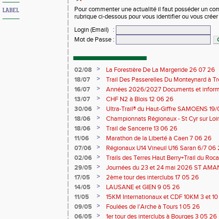
Pour commenter une actualité il faut posséder un compt
LABEL
rubrique ci-dessous pour vous identifier ou vous crée
Login (Email)
:
Mot de Passe
:
>
02/08
La Forestière De La Margeride 26 07 26
>
18/07
Trail Des Passerelles Du Monteynard à Tre
>
16/07
Années 2026/2027 Documents et inform
>
13/07
CHF N2 à Blois 12 06 26
>
30/06
Ultra-Trail® du Haut-Giffre SAMOENS 19
>
18/06
Championnats Régionaux - St Cyr sur Loir
Saran 13/14 06 26
>
18/06
Trail de Sancerre 13 06 26
>
11/06
Marathon de la Liberté à Caen 7 06 26
>
07/06
Régionaux U14 Vineuil U16 Saran 6/7 06
>
02/06
Trails des Terres Haut Berry+Trail du 
du Berry 30/31 05 2026
>
29/05
Journées du 23 et 24 mai 2026 ST A
>
17/05
2ème tour des interclubs 17 05 26
>
14/05
LAUSANE et GIEN 9 05 26
>
11/05
15KM Internationaux et CDF 10KM 3 et 1
>
09/05
Foulées de l'Arche à Tours 1 05 26
>
06/05
1er tour des interclubs à Bourges 3 05 26