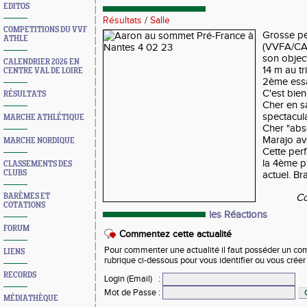
EDITOS
Résultats
/
Salle
COMPETITIONS DU VVF
Grosse p
ATHLE
(VVFA/CAV
son object
CALENDRIER 2026 EN
14 m au tr
CENTRE VAL DE LOIRE
2ème essa
C'est bie
RÉSULTATS
Cher en s
spectacul
MARCHE ATHLÉTIQUE
Cher "abs
Marajo av
MARCHE NORDIQUE
Cette per
la 4ème pl
CLASSEMENTS DES
CLUBS
actuel. B
BARÈMES ET
Co
COTATIONS
les Réactions
FORUM
Commentez cette actualité
Pour commenter une actualité il faut posséder un compt
LIENS
rubrique ci-dessous pour vous identifier ou vous crée
RECORDS
Login (Email)
:
Mot de Passe
:
MÉDIATHÈQUE