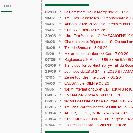
LABEL
>
02/08
La Forestière De La Margeride 26 07 26
>
18/07
Trail Des Passerelles Du Monteynard à Tre
>
16/07
Années 2026/2027 Documents et inform
>
13/07
CHF N2 à Blois 12 06 26
>
30/06
Ultra-Trail® du Haut-Giffre SAMOENS 19
>
18/06
Championnats Régionaux - St Cyr sur Loir
Saran 13/14 06 26
>
18/06
Trail de Sancerre 13 06 26
>
11/06
Marathon de la Liberté à Caen 7 06 26
>
07/06
Régionaux U14 Vineuil U16 Saran 6/7 06
>
02/06
Trails des Terres Haut Berry+Trail du 
du Berry 30/31 05 2026
>
29/05
Journées du 23 et 24 mai 2026 ST A
>
17/05
2ème tour des interclubs 17 05 26
>
14/05
LAUSANE et GIEN 9 05 26
>
11/05
15KM Internationaux et CDF 10KM 3 et 1
>
09/05
Foulées de l'Arche à Tours 1 05 26
>
06/05
1er tour des interclubs à Bourges 3 05 26
>
05/05
Trail des Vallées Vertes St Outrille 3 5 26
>
29/04
ALLIER, LOIRET, INDRE 25/26 04 2026
>
20/04
CDF EKIDEN à Chatelaillon-Plage 19 04 
>
17/04
Foulées de St Martin Vierzon 11 04 26